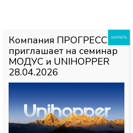
0
0
Каталог товаров
Компания ПРОГРЕСС
ЗАКРЫТЬ
Системы выдвижения DTC
приглашает на семинар
МОДУС и UNIHOPPER
28.04.2026
Содержание
Системы металлических ящиков PURE-BOX
Системы выдвижения SUPER-RAIL
Системы металлических ящиков DRAGON-BOX