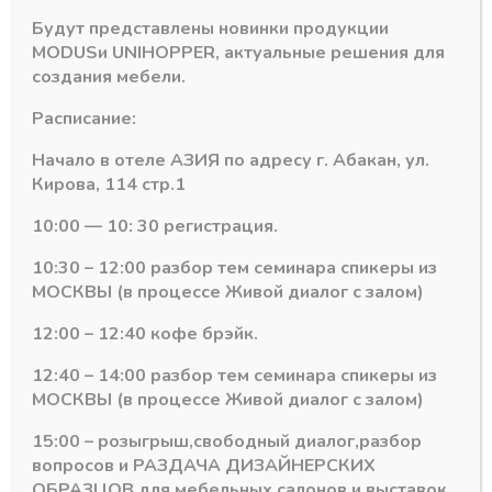
пространства ящика, а благодаря совместимости с,
Будут представлены новинки продукции
практически всеми видами направляющих скрытого
MODUS
и
UNIHOPPER
, актуальные решения для
монтажа — PURE-BOX способен стать прекрасной
создания мебели.
альтернативой ящику из ДСП. Полное или частичное
выдвижение, с системой плавного закрывания Soft Close
Расписание:
или открывания от нажатия Push, динамическая нагрузка
от 25 до 40 кг — таков краткий перечень возможностей
Начало в отеле АЗИЯ по адресу г. Абакан, ул.
PURE-BOX.
Кирова, 114 стр.1
10:00 — 10: 30 регистрация.
10:30 – 12:00 разбор тем семинара спикеры из
МОСКВЫ (в процессе Живой диалог с залом)
12:00 – 12:40 кофе брэйк.
12:40 – 14:00 разбор тем семинара спикеры из
МОСКВЫ (в процессе Живой диалог с залом)
15:00 – розыгрыш,свободный диалог,разбор
вопросов и РАЗДАЧА ДИЗАЙНЕРСКИХ
ОБРАЗЦОВ для мебельных салонов и выставок .