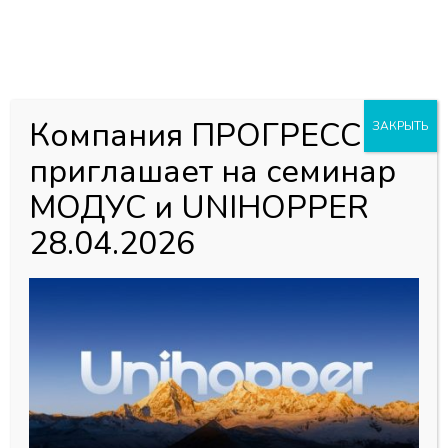
0
0
Каталог товаров
Главная страница
»
Мой аккаунт
Компания ПРОГРЕСС
ЗАКРЫТЬ
приглашает на семинар
МОДУС и UNIHOPPER
Мой аккаунт
28.04.2026
Вход
Имя пользователя или Email
Пароль