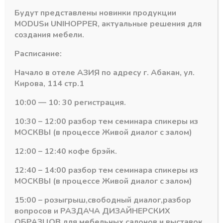
Ваши личные данные будут использоваться для
Будут представлены новинки продукции
упрощения вашего дальнейшего взаимодействия с
MODUS
и
UNIHOPPER
, актуальные решения для
сайтом, управления доступом к вашему аккаунту и
создания мебели.
других целей, описанных в документе
политика
Расписание:
конфиденциальности
.
Начало в отеле АЗИЯ по адресу г. Абакан, ул.
Регистрация
Кирова, 114 стр.1
10:00 — 10: 30 регистрация.
10:30 – 12:00 разбор тем семинара спикеры из
МОСКВЫ (в процессе Живой диалог с залом)
Подпишитесь на рассылку акций
12:00 – 12:40 кофе брэйк.
12:40 – 14:00 разбор тем семинара спикеры из
МОСКВЫ (в процессе Живой диалог с залом)
15:00 – розыгрыш,свободный диалог,разбор
вопросов и РАЗДАЧА ДИЗАЙНЕРСКИХ
#MODUS
6
#Система DTC
3
ОБРАЗЦОВ для мебельных салонов и выставок .