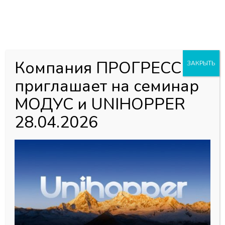
0
0
Каталог товаров
Главная страница
»
Магазин
»
Освещение мебельное Led
Компания ПРОГРЕСС
ЗАКРЫТЬ
Cristal
»
Блоки питания (трансформаторы), штекры
приглашает на семинар
МОДУС и UNIHOPPER
Блоки питания
28.04.2026
(трансформаторы), штекры