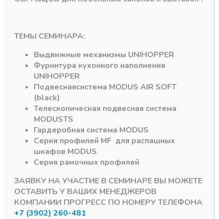
Артикул:
S 100-12
ТЕМЫ СЕМИНАРА:
Выдвижные механизмы
UNIHOPPER
Фурнитура кухонного наполнения
UNIHOPPER
Подвесная
система
MODUS AIR SOFT
(black)
Телескопическая подвесная система
MODUS
TS
Гардеробная система
MODUS
Серия профилей
MF
для распашных
шкафов
MODUS
Блоки питания (трансформаторы), штекры
Блоки питания (трансформаторы),
Серия рамочных профилей
Блок питания S 100-
Блок питания S 120-
24 Мощность 100W
12 Мощность 120W
ЗАЯВКУ НА УЧАСТИЕ В СЕМИНАРЕ ВЫ МОЖЕТЕ
Выходной ток 4,2А.
РАСПРОДАЖА
размер
Выходной ток 10А.
ОСТАВИТЬ У ВАШИХ МЕНЕДЖЕРОВ
129*98*40мм IP20
размер
КОМПАНИИ ПРОГРЕСС ПО НОМЕРУ ТЕЛЕФОНА
металл
129*98*40мм IP20
+7 (3902) 260-481
металл