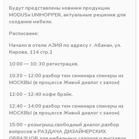
Будут представлены новинки продукции
MODUS
и
UNIHOPPER
, актуальные решения для
создания мебели.
Расписание:
Начало в отеле АЗИЯ по адресу г. Абакан, ул.
Кирова, 114 стр.1
10:00 — 10: 30 регистрация.
10:30 – 12:00 разбор тем семинара спикеры из
МОСКВЫ (в процессе Живой диалог с залом)
Блоки питания (трансформаторы), штекры
Блоки питания (трансформаторы),
12:00 – 12:40 кофе брэйк.
Блок питания S 100-
Блок питания S 100-
12 Мощность 100W
12 Мощность 100W
12:40 – 14:00 разбор тем семинара спикеры из
LED 5А. IP20
LED POWER 8.5А.
МОСКВЫ (в процессе Живой диалог с залом)
IP20 Графит
В наличии лишь 1
Размер: 141*50*23
1143,45
₽
15:00 – розыгрыш,свободный диалог,разбор
В наличии
вопросов и РАЗДАЧА ДИЗАЙНЕРСКИХ
Артикул:
S 100-12
989,10
₽
ОБРАЗЦОВ для мебельных салонов и выставок .