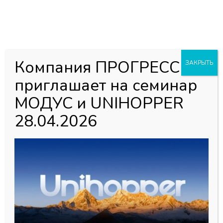
0
0
Каталог товаров
Главная страница
»
Магазин
»
Алюминий для Шкафов-Купе
Компания ПРОГРЕСС
ЗАКРЫТЬ
»
Алюминевая система АЛВИД
»
Окутка Орех АЛВИД
приглашает на семинар
МОДУС и UNIHOPPER
Окутка Орех АЛВИД
28.04.2026