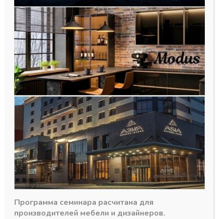
Окутка Орех АЛВИД
Окутка Орех АЛВИД
АЛВИД
АЛВИД
Горизонтальный
Горизонтальный
верхний профиль
нижний профиль
ОРЕХ 6м
ОРЕХ 6м
В наличии
В наличии
241,99
₽
441,90
₽
Артикул:
Артикул:
Программа семинара расчитана для
производителей мебели и дизайнеров.