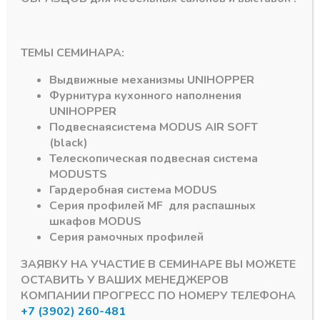
ТЕМЫ СЕМИНАРА:
Выдвижные механизмы
UNIHOPPER
Фурнитура кухонного наполнения
UNIHOPPER
Подвесная
система
MODUS AIR SOFT
(black)
Окутка Орех АЛВИД
Окутка Орех АЛВИД
Телескопическая подвесная система
АЛВИД Профиль
АЛВИД Ручка
MODUS
TS
разделительный
асимметричный
ОРЕХ 6м
профиль ОРЕХ 5,4м
Гардеробная система
MODUS
Серия профилей
MF
для распашных
В наличии
В наличии лишь 1
шкафов
MODUS
1431,00
₽
2009,05
₽
Серия рамочных профилей
Артикул:
Артикул:
ЗАЯВКУ НА УЧАСТИЕ В СЕМИНАРЕ ВЫ МОЖЕТЕ
ОСТАВИТЬ У ВАШИХ МЕНЕДЖЕРОВ
КОМПАНИИ ПРОГРЕСС ПО НОМЕРУ ТЕЛЕФОНА
+7 (3902) 260-481