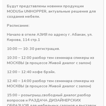
Будут представлены новинки продукции
MODUS
и
UNIHOPPER
, актуальные решения для
создания мебели.
Расписание:
Начало в отеле АЗИЯ по адресу г. Абакан, ул.
Кирова, 114 стр.1
10:00 — 10: 30 регистрация.
Окутка Орех АЛВИД
Окутка Орех АЛВИД
АЛВИД
АЛВИД
10:30 – 12:00 разбор тем семинара спикеры из
Направляющая
Направляющая
МОСКВЫ (в процессе Живой диалог с залом)
верхняя ОРЕХ 6м
нижняя ОРЕХ 6м
В наличии
В наличии
12:00 – 12:40 кофе брэйк.
568,19
₽
284,09
₽
12:40 – 14:00 разбор тем семинара спикеры из
Артикул:
Артикул:
МОСКВЫ (в процессе Живой диалог с залом)
15:00 – розыгрыш,свободный диалог,разбор
вопросов и РАЗДАЧА ДИЗАЙНЕРСКИХ
ОБРАЗЦОВ для мебельных салонов и выставок .