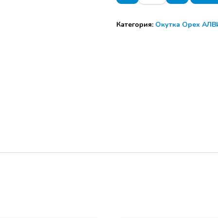
АЛВИД
10:00 — 10: 30 рег
Направляющая
Категория:
Окутка Орех АЛВ
верхняя
10:30 – 12:00 разб
ОРЕХ
спикеры из МОСКВЫ
6м
Живой диалог с зал
12:00 – 12:40 кофе 
12:40 – 14:00 разб
спикеры из МОСКВЫ
Живой диалог с зал
15:00 – розыгрыш,
диалог,разбор воп
ДИЗАЙНЕРСКИХ О
мебельных салонов 