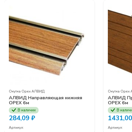
Выдвижные м
Фурнитура кух
Подвесная
сис
Телескопическ
Гардеробная с
Серия профил
Серия рамочн
ЗАЯВКУ НА УЧАСТ
КОМПАНИИ ПРОГР
Окутка Орех АЛВИД
Окутка Орех
АЛВИД Направляющая нижняя
АЛВИД Пр
ОРЕХ 6м
ОРЕХ 6м
В наличии
В налич
284,09
₽
1431,0
Артикул:
Артикул: