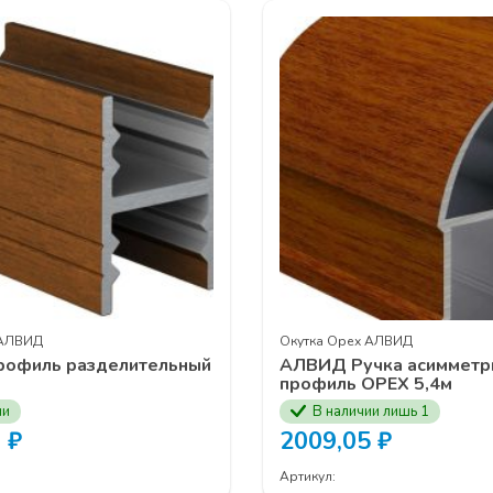
еханизмы
UNIHOPPER
онного наполнения
UNIHOPPER
тема
MODUS AIR SOFT (black)
ая подвесная система
MODUS
TS
истема
MODUS
ей
MF
для распашных шкафов
MODUS
ых профилей
ИЕ В СЕМИНАРЕ ВЫ МОЖЕТЕ ОСТАВИТЬ У ВАШИХ МЕН
ЕСС ПО НОМЕРУ ТЕЛЕФОНА
+7 (3902) 260-481
 АЛВИД
Окутка Орех АЛВИД
офиль разделительный
АЛВИД Ручка асимметр
профиль ОРЕХ 5,4м
ии
В наличии лишь 1
0
₽
2009,05
₽
Артикул: