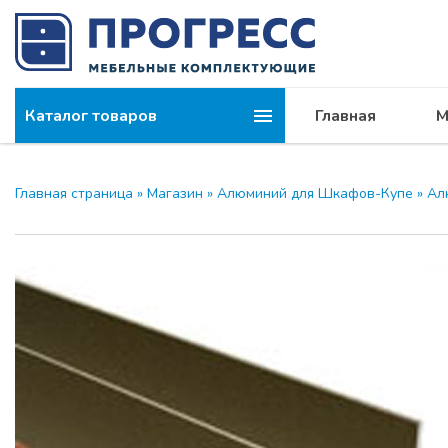
Каталог товаров
Главная
М
Компания
МОДУС и 
Главная страница
»
Магазин
»
Алюминий для Шкафов-Купе
»
Ал