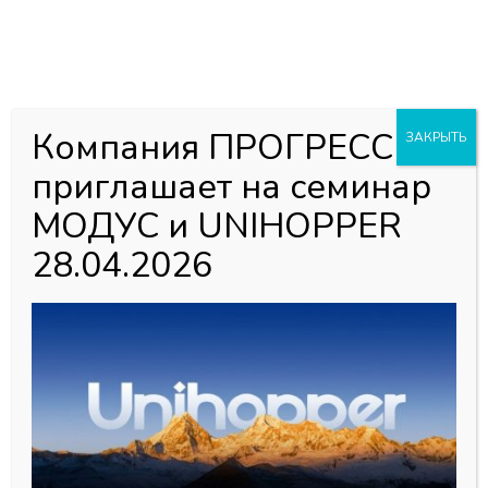
0
0
Каталог товаров
Главная страница
»
Магазин
»
Серия MF профилей
Компания ПРОГРЕСС
ЗАКРЫТЬ
приглашает на семинар
МОДУС и UNIHOPPER
Серия MF профилей
28.04.2026