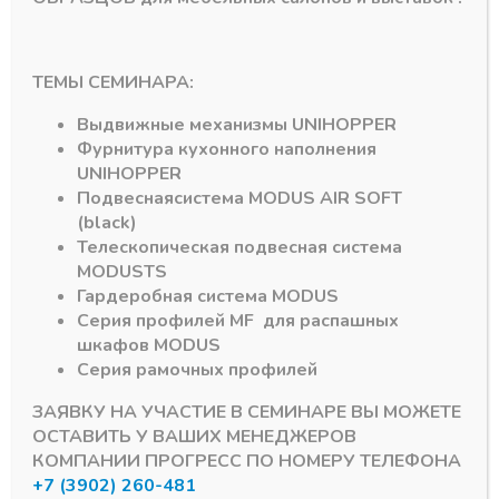
ТЕМЫ СЕМИНАРА:
Выдвижные механизмы
UNIHOPPER
Фурнитура кухонного наполнения
UNIHOPPER
Подвесная
система
MODUS AIR SOFT
Серия MF профилей
Серия MF профилей
(black)
Профиль основной
Профиль основной
Телескопическая подвесная система
MF20, L-5.5 м. Титан
MF30, L-5.5 м.
MODUS
TS
Латунь
В наличии
Гардеробная система
MODUS
В наличии лишь 1
4621,51
₽
Серия профилей
MF
для распашных
4200,00
₽
шкафов
MODUS
Артикул:
MF20-А18
Артикул:
MF30-А21
Серия рамочных профилей
ЗАЯВКУ НА УЧАСТИЕ В СЕМИНАРЕ ВЫ МОЖЕТЕ
ОСТАВИТЬ У ВАШИХ МЕНЕДЖЕРОВ
КОМПАНИИ ПРОГРЕСС ПО НОМЕРУ ТЕЛЕФОНА
+7 (3902) 260-481