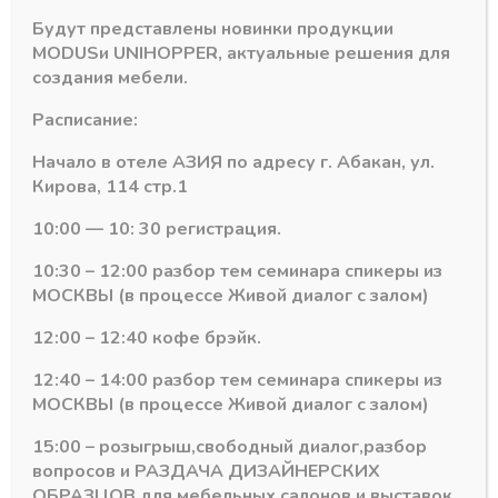
Будут представлены новинки продукции
MODUS
и
UNIHOPPER
, актуальные решения для
создания мебели.
Расписание:
Начало в отеле АЗИЯ по адресу г. Абакан, ул.
Кирова, 114 стр.1
Серия MF профилей
Серия MF профилей
10:00 — 10: 30 регистрация.
Петли MF 50 черный
Профиль основной
(2 шт)
MF20, L-5.5 м.
10:30 – 12:00 разбор тем семинара спикеры из
Латунь
В наличии
МОСКВЫ (в процессе Живой диалог с залом)
В наличии
5430,00
₽
12:00 – 12:40 кофе брэйк.
4231,22
₽
Артикул:
Петли MF50
Артикул:
MF20-А21
12:40 – 14:00 разбор тем семинара спикеры из
МОСКВЫ (в процессе Живой диалог с залом)
15:00 – розыгрыш,свободный диалог,разбор
вопросов и РАЗДАЧА ДИЗАЙНЕРСКИХ
ОБРАЗЦОВ для мебельных салонов и выставок .