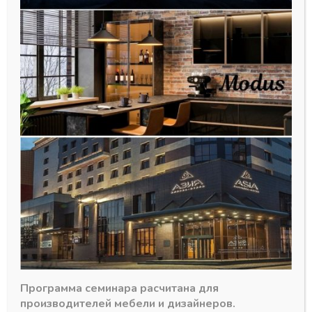
Серия MF профилей
Серия MF профилей
Комплект уголков
Петли MF 50 Латунь
MF20 (2левых+2
(2 шт)
правых+винты ( 4х8
В наличии
(16шт))
5579,00
₽
В наличии
779,50
₽
Артикул:
Петли MF50
Артикул:
MF20
Программа семинара расчитана для
производителей мебели и дизайнеров.