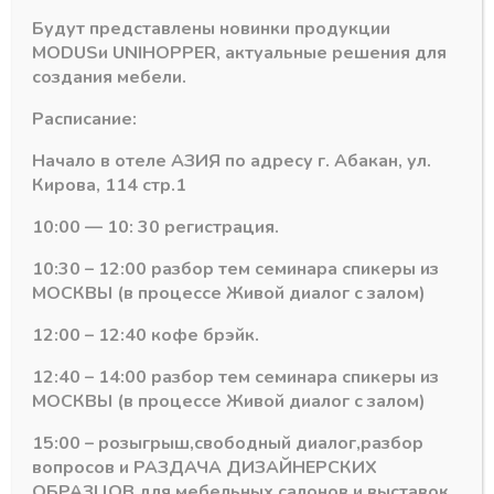
Будут представлены новинки продукции
Отображение единственного товара
MODUS
и
UNIHOPPER
, актуальные решения для
создания мебели.
Расписание:
Начало в отеле АЗИЯ по адресу г. Абакан, ул.
Кирова, 114 стр.1
10:00 — 10: 30 регистрация.
Подпишитесь на рассылку акций
10:30 – 12:00 разбор тем семинара спикеры из
МОСКВЫ (в процессе Живой диалог с залом)
12:00 – 12:40 кофе брэйк.
12:40 – 14:00 разбор тем семинара спикеры из
#MODUS
6
#Система DTC
3
МОСКВЫ (в процессе Живой диалог с залом)
15:00 – розыгрыш,свободный диалог,разбор
#Алюминиевый Профиль
2
#серии MF
1
вопросов и РАЗДАЧА ДИЗАЙНЕРСКИХ
ОБРАЗЦОВ для мебельных салонов и выставок .