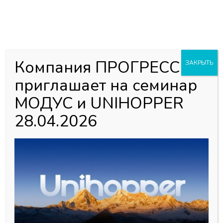
0
0
Каталог товаров
Главная страница
»
Магазин
»
Распродажа
»
Мебельная
Компания ПРОГРЕСС
ЗАКРЫТЬ
фурнитура
»
Подпятники
приглашает на семинар
МОДУС и UNIHOPPER
Подпятники
28.04.2026