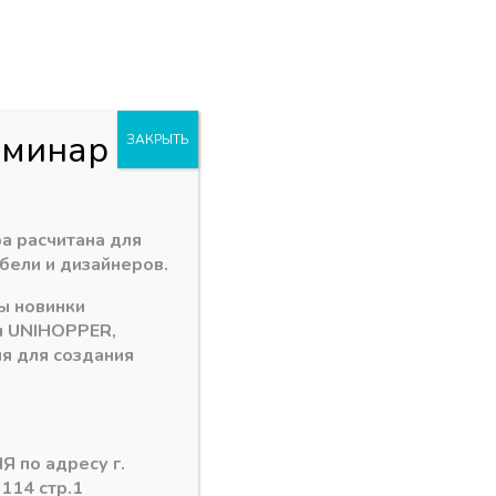
+7 (3902) 260-481
акан
Пн - Пт: 09.00 - 18.00
. Заводская 1 "В"
abakan@ps24.su
0
0
и
еминар
ЗАКРЫТЬ
а расчитана для
бели и дизайнеров.
ы новинки
и
UNIHOPPER
,
я для создания
Я по адресу г.
 114 стр.1