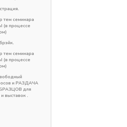
истрация.
ор тем семинара
 (в процессе
ом)
брэйк.
ор тем семинара
 (в процессе
ом)
свободный
росов и РАЗДАЧА
БРАЗЦОВ для
и выставок .
26
лия
Цоколь и цокольные элементы