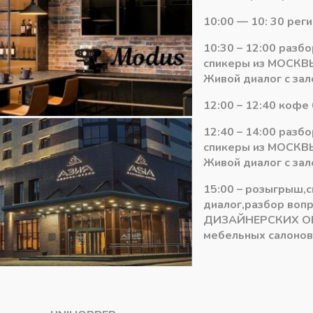
10:00 — 10: 30 рег
10:30 – 12:00 разб
спикеры из МОСКВЫ
Живой диалог с зал
12:00 – 12:40 кофе 
12:40 – 14:00 разб
спикеры из МОСКВЫ
Живой диалог с зал
15:00 – розыгрыш,
диалог,разбор воп
ДИЗАЙНЕРСКИХ О
мебельных салонов 
9
33
Цоколь MODUS
Цоколь Scilm Ита