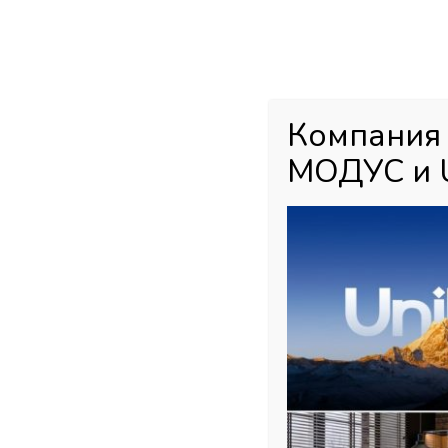
Каталог товаров
Главная
М
Компания
МОДУС и 
Главная страница
»
Магазин
»
Мебельная фурнитура
»
Кухонное
Плинтус и Цоколь, Россия