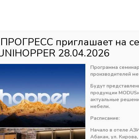
Аб
ул
агазин
Распродажа
Доставка
Акци
 ПРОГРЕСС приглашает на с
UNIHOPPER 28.04.2026
 наполнение и акссесуары
»
Плинтус и Цоколь, Россия
Программа семинар
производителей ме
Будут представлен
продукции
MODUS
актуальные решени
мебели.
Расписание:
Начало в отеле АЗИ
Абакан, ул. Кирова,