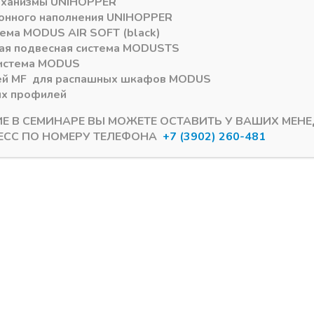
еханизмы
UNIHOPPER
онного наполнения
UNIHOPPER
тема
MODUS AIR SOFT (black)
ая подвесная система
MODUS
TS
истема
MODUS
ей
MF
для распашных шкафов
MODUS
ых профилей
ение 1–30 из 80
ИЕ В СЕМИНАРЕ ВЫ МОЖЕТЕ ОСТАВИТЬ У ВАШИХ МЕН
ЕСС ПО НОМЕРУ ТЕЛЕФОНА
+7 (3902) 260-481