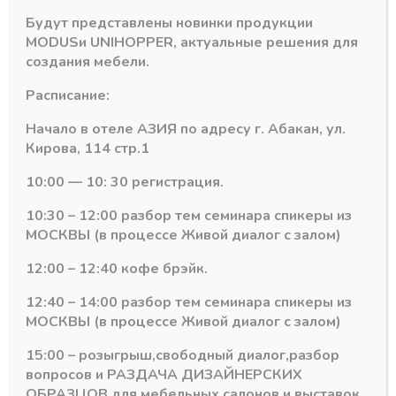
Профиль
Будут представлены новинки продукции
для
MODUS
и
UNIHOPPER
, актуальные решения для
Категория:
Цоколь MODUS
угла
создания мебели.
цоколя
универсал
Расписание:
L=100
серебро
Начало в отеле АЗИЯ по адресу г. Абакан, ул.
А00
Похожие товары
Кирова, 114 стр.1
10:00 — 10: 30 регистрация.
10:30 – 12:00 разбор тем семинара спикеры из
МОСКВЫ (в процессе Живой диалог с залом)
12:00 – 12:40 кофе брэйк.
12:40 – 14:00 разбор тем семинара спикеры из
МОСКВЫ (в процессе Живой диалог с залом)
15:00 – розыгрыш,свободный диалог,разбор
вопросов и РАЗДАЧА ДИЗАЙНЕРСКИХ
ОБРАЗЦОВ для мебельных салонов и выставок .