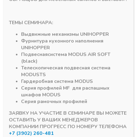
Цоколь MODUS
Цоколь MODUS
Профиль для угла
Цоколь
цоколя универсал
алюминиевый
ТЕМЫ СЕМИНАРА:
L=100 чёрный А26
MODUS Н100 4м
чёрный матовый А26
В наличии
Выдвижные механизмы
UNIHOPPER
3078,36
₽
30,90
₽
Фурнитура кухонного наполнения
Артикул:
кв100 А26
UNIHOPPER
Артикул:
Подвесная
система
MODUS AIR SOFT
(black)
Телескопическая подвесная система
MODUS
TS
Гардеробная система
MODUS
Серия профилей
MF
для распашных
шкафов
MODUS
Серия рамочных профилей
ЗАЯВКУ НА УЧАСТИЕ В СЕМИНАРЕ ВЫ МОЖЕТЕ
Подпишитесь на рассылку акций
ОСТАВИТЬ У ВАШИХ МЕНЕДЖЕРОВ
КОМПАНИИ ПРОГРЕСС ПО НОМЕРУ ТЕЛЕФОНА
+7 (3902) 260-481