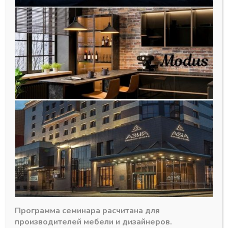
Профиль для угла цоколя
универсал L=100 серебро А00
23,37
₽
В наличии
Программа семинара расчитана для
Количество
производителей мебели и дизайнеров.
-
+
В корзину
товара