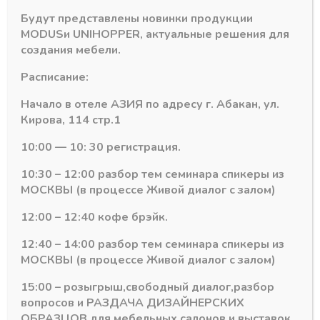
Будут представлены новинки продукции
MODUS
и
UNIHOPPER
, актуальные решения для
создания мебели.
Расписание:
Начало в отеле АЗИЯ по адресу г. Абакан, ул.
ЕККЕ
ЕККЕ
Кирова, 114 стр.1
0,40х19 Кромка ПВХ
0,40х19 Кромка ПВХ
(200м) — Махагон
(200м) — Сосна
10:00 — 10: 30 регистрация.
CW-2K012-27
лоредо CW-3
В наличии
В наличии
10:30 – 12:00 разбор тем семинара спикеры из
6,54
₽
6,58
₽
МОСКВЫ (в процессе Живой диалог с залом)
Артикул:
CW-2K012-27
Артикул:
CW-3
12:00 – 12:40 кофе брэйк.
12:40 – 14:00 разбор тем семинара спикеры из
МОСКВЫ (в процессе Живой диалог с залом)
15:00 – розыгрыш,свободный диалог,разбор
вопросов и РАЗДАЧА ДИЗАЙНЕРСКИХ
ОБРАЗЦОВ для мебельных салонов и выставок .