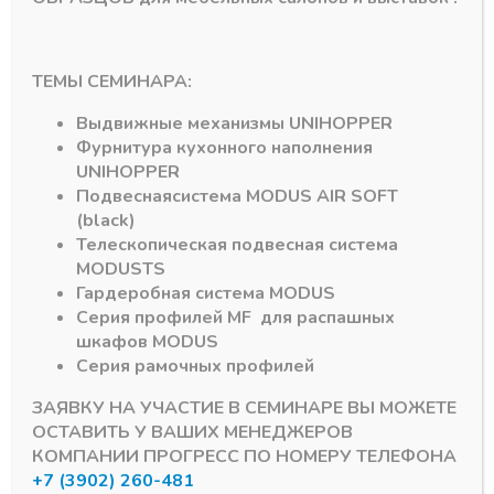
В наличии
В наличии
6,81
₽
7,29
₽
Артикул:
CW-18
Артикул:
CW-27
ТЕМЫ СЕМИНАРА:
Выдвижные механизмы
UNIHOPPER
Фурнитура кухонного наполнения
UNIHOPPER
Подвесная
система
MODUS AIR SOFT
(black)
Телескопическая подвесная система
MODUS
TS
Гардеробная система
MODUS
Подпишитесь на рассылку акций
Серия профилей
MF
для распашных
шкафов
MODUS
Серия рамочных профилей
ЗАЯВКУ НА УЧАСТИЕ В СЕМИНАРЕ ВЫ МОЖЕТЕ
ОСТАВИТЬ У ВАШИХ МЕНЕДЖЕРОВ
#MODUS
6
#Система DTC
3
КОМПАНИИ ПРОГРЕСС ПО НОМЕРУ ТЕЛЕФОНА
+7 (3902) 260-481