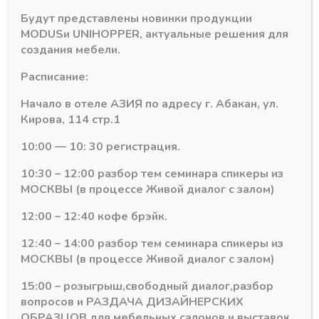
Ясень
анкор
Будут представлены новинки продукции
светлый
MODUS
и
UNIHOPPER
, актуальные решения для
CW-
Похожие товары
создания мебели.
58
Расписание:
Начало в отеле АЗИЯ по адресу г. Абакан, ул.
Кирова, 114 стр.1
10:00 — 10: 30 регистрация.
10:30 – 12:00 разбор тем семинара спикеры из
МОСКВЫ (в процессе Живой диалог с залом)
12:00 – 12:40 кофе брэйк.
12:40 – 14:00 разбор тем семинара спикеры из
МОСКВЫ (в процессе Живой диалог с залом)
ЕККЕ
ЕККЕ
0,40х19 Кромка ПВХ
0,40х19 Кромка ПВХ
15:00 – розыгрыш,свободный диалог,разбор
(200м) — Венге CW-
(200м) — Венге
вопросов и РАЗДАЧА ДИЗАЙНЕРСКИХ
18
светлый CW-27
ОБРАЗЦОВ для мебельных салонов и выставок .