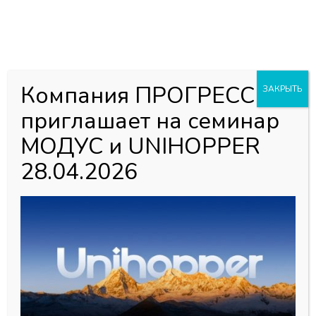
0
0
Каталог товаров
Главная страница
»
Магазин
»
Кромочные материалы PVH,
Компания ПРОГРЕСС
ЗАКРЫТЬ
ABS, Акрил
»
ЕККЕ
»
1х19 Кромка ПВХ (200м) — Ясень
приглашает на семинар
анкор светлый CW-58
МОДУС и UNIHOPPER
28.04.2026