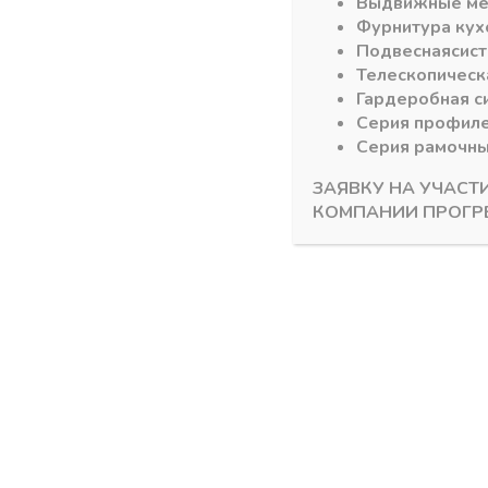
Выдвижные м
Фурнитура кух
Подвесная
сис
Телескопическ
Гардеробная с
Серия профил
Серия рамочн
ЗАЯВКУ НА УЧАСТ
КОМПАНИИ ПРОГР
Dollken глянец для EvoGloss
Dollken гляне
1х23 Кромка Dollken АБС (150м)
1х22 Кром
(620) коричневый глянец SF 949Y
(150м) — 
(Турция), 
В наличии
В налич
77,90
₽
53,70
₽