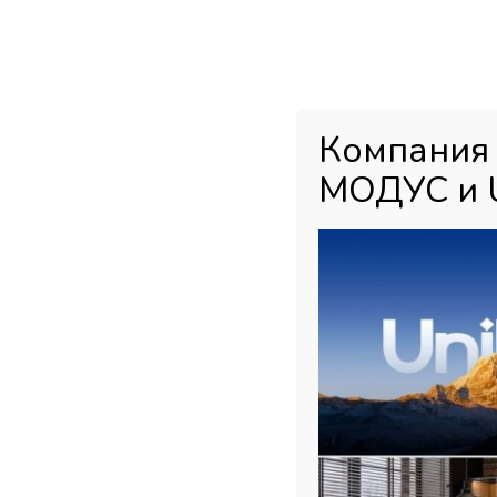
Каталог товаров
Главная
М
Компания
МОДУС и 
Главная страница
»
Магазин
»
Кромочные материалы PVH, ABS, 
P729 (Турция)