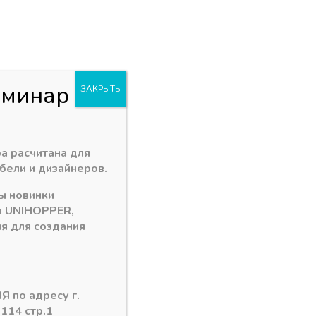
+7 (3902) 260-481
акан
Пн - Пт: 09.00 - 18.00
. Заводская 1 "В"
abakan@ps24.su
0
0
и
еминар
ЗАКРЫТЬ
мка для EvoGloss PVH (150м) — матовый новый серый
а расчитана для
бели и дизайнеров.
ы новинки
EvoGloss PVH (150м) — матовый
и
UNIHOPPER
,
я для создания
 (Турция)
Я по адресу г.
 114 стр.1