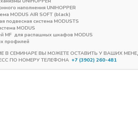
еханизмы
UNIHOPPER
онного наполнения
UNIHOPPER
тема
MODUS AIR SOFT (black)
ая подвесная система
MODUS
TS
истема
MODUS
ей
MF
для распашных шкафов
MODUS
ых профилей
ИЕ В СЕМИНАРЕ ВЫ МОЖЕТЕ ОСТАВИТЬ У ВАШИХ МЕН
ЕСС ПО НОМЕРУ ТЕЛЕФОНА
+7 (3902) 260-481
ц для EvoGloss
Dollken глянец для EvoGloss
ка для EvoGloss PVH
1х23 Кромка Dollken АБ
дуб белый глянец /609
(621) дождь на белом г
м
DC60N
ии
В наличии
90,75
₽