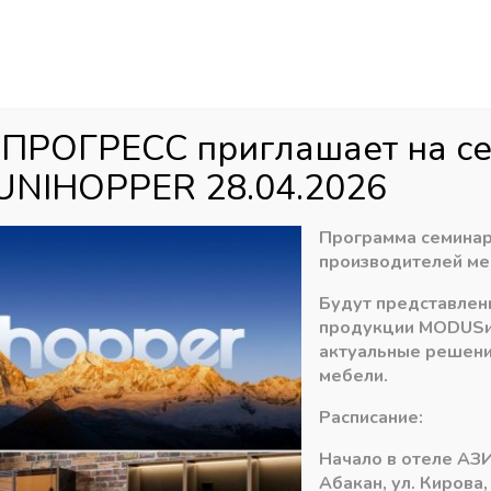
Аб
ул
агазин
Распродажа
Доставка
Акци
 ПРОГРЕСС приглашает на с
UNIHOPPER 28.04.2026
Акрил
»
Dollken 3D Акрил
»
Dollken глянец для EvoGloss
»
1х22 Кро
Программа семинар
производителей ме
Будут представлен
1х22 Кромка для 
продукции
MODUS
актуальные решени
новый серый P729
мебели.
58,00
Расписание:
₽
Начало в отеле АЗИ
В наличии
Абакан, ул. Кирова,