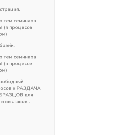
истрация.
рзину
ор тем семинара
 (в процессе
я EvoGloss
ом)
брэйк.
ор тем семинара
 (в процессе
ом)
свободный
росов и РАЗДАЧА
БРАЗЦОВ для
и выставок .