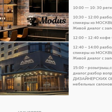
Количество
10:00 — 10: 30 рег
-
+
В ко
товара
10:30 – 12:00 разб
1х22
спикеры из МОСКВЫ
Кромка
Категория:
Dollken глянец дл
Живой диалог с зал
для
EvoGloss
12:00 – 12:40 кофе 
PVH
12:40 – 14:00 разб
(150м)
спикеры из МОСКВЫ
-
Живой диалог с зал
матовый
новый
15:00 – розыгрыш,
серый
диалог,разбор воп
P729
ДИЗАЙНЕРСКИХ О
(Турция)
мебельных салонов 