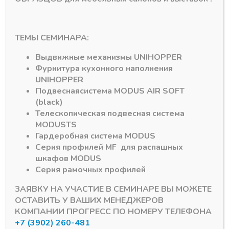
ТЕМЫ СЕМИНАРА:
HOPPER
Петли четырехшарнирные UNIHOPPER
Петли четырехшарнирные UNIH
3D петля UNIHOPPER
3D петля UNIHOPPER
Выдвижные механизмы
UNIHOPPER
без пружины
с доводчиком
Фурнитура кухонного наполнения
накладная 45 мм с
накладная, 45 мм с
дек.накладкой
дек.накладкой
UNIHOPPER
Подвесная
система
MODUS AIR SOFT
В наличии
В наличии
(black)
123,60
₽
124,63
₽
Телескопическая подвесная система
Артикул:
20289
Артикул:
20200
MODUS
TS
Гардеробная система
MODUS
Серия профилей
MF
для распашных
шкафов
MODUS
Серия рамочных профилей
ЗАЯВКУ НА УЧАСТИЕ В СЕМИНАРЕ ВЫ МОЖЕТЕ
ОСТАВИТЬ У ВАШИХ МЕНЕДЖЕРОВ
КОМПАНИИ ПРОГРЕСС ПО НОМЕРУ ТЕЛЕФОНА
+7 (3902) 260-481