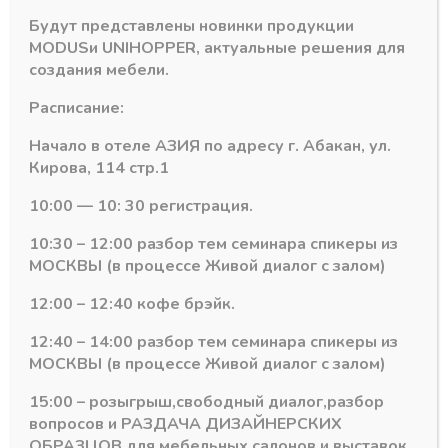
Количество
-
+
Будут представлены новинки продукции
В корзину
товара
MODUS
и
UNIHOPPER
, актуальные решения для
3D
создания мебели.
петля
Артикул:
20217
UNIHOPPER
Расписание:
Категория:
Петли четырехшарнирные UNIHOPPER
карусельная
135,
Начало в отеле АЗИЯ по адресу г. Абакан, ул.
45
Кирова, 114 стр.1
мм
с
10:00 — 10: 30 регистрация.
дек.накладкой
Похожие товары
10:30 – 12:00 разбор тем семинара спикеры из
МОСКВЫ (в процессе Живой диалог с залом)
12:00 – 12:40 кофе брэйк.
12:40 – 14:00 разбор тем семинара спикеры из
МОСКВЫ (в процессе Живой диалог с залом)
15:00 – розыгрыш,свободный диалог,разбор
вопросов и РАЗДАЧА ДИЗАЙНЕРСКИХ
ОБРАЗЦОВ для мебельных салонов и выставок .