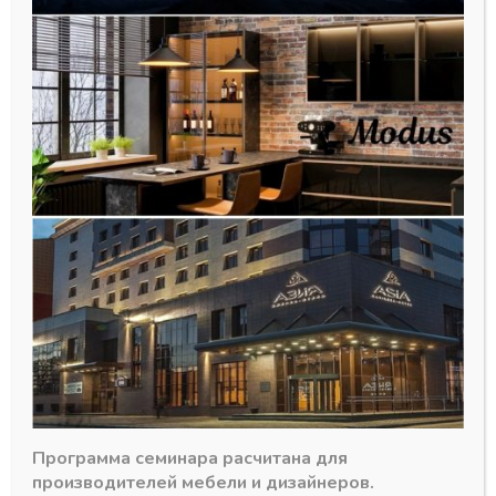
3D петля UNIHOPPER
карусельная 135, 45 мм с
дек.накладкой
140,60
₽
Программа семинара расчитана для
В наличии
производителей мебели и дизайнеров.