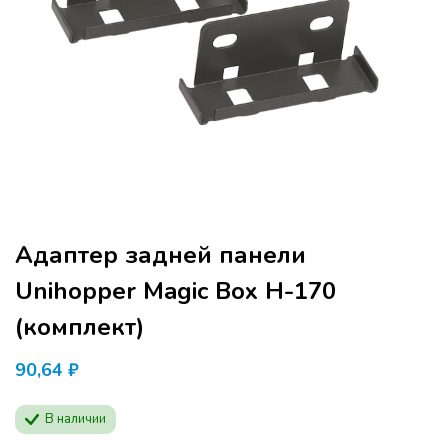
Адаптер задней панели
Unihopper Magic Box Н-170
(комплект)
90,64
₽
Программа семинара расчитана для
В наличии
производителей мебели и дизайнеров.