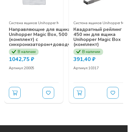
ТЕМЫ СЕМИНАРА:
c Box
Система ящиков Unihopper Magic Box
Система ящиков Unihopper Magic
Направляющие для ящика
Квадратный рейлинг
Выдвижные механизмы
UNIHOPPER
Unihopper Magic Box, 500 мм
450 мм для ящика
Фурнитура кухонного наполнения
(комплект) с
Unihopper Magic Box
синхронизатором+доводчиком
(комплект)
UNIHOPPER
Подвесная
система
MODUS AIR SOFT
В наличии
В наличии
(black)
1042,75
₽
391,40
₽
Телескопическая подвесная система
Артикул:
20005
Артикул:
10317
MODUS
TS
Гардеробная система
MODUS
Серия профилей
MF
для распашных
шкафов
MODUS
Серия рамочных профилей
ЗАЯВКУ НА УЧАСТИЕ В СЕМИНАРЕ ВЫ МОЖЕТЕ
ОСТАВИТЬ У ВАШИХ МЕНЕДЖЕРОВ
КОМПАНИИ ПРОГРЕСС ПО НОМЕРУ ТЕЛЕФОНА
+7 (3902) 260-481