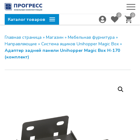
0
0
Каталог товаров
Главная страница
»
Магазин
»
Мебельная фурнитура
»
Компания ПРОГРЕСС
ЗАКРЫТЬ
Направляющие
»
Система ящиков Unihopper Magic Box
»
приглашает на семинар
Адаптер задней панели Unihopper Magic Box Н-170
(комплект)
МОДУС и UNIHOPPER
28.04.2026