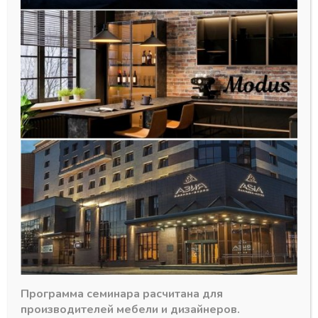
АЛВИД 600 Профиль
горизонтальный Верхний
ЗОЛОТО 6м
311,85
₽
В наличии
Программа семинара расчитана для
производителей мебели и дизайнеров.
Количество