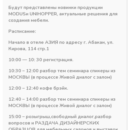
-
+
В корзину
товара
Будут представлены новинки продукции
АЛВИД
MODUS
и
UNIHOPPER
, актуальные решения для
600
создания мебели.
Категория:
Золото АЛВИД
Профиль
горизонтальный
Расписание:
Верхний
ЗОЛОТО
Начало в отеле АЗИЯ по адресу г. Абакан, ул.
6м
Кирова, 114 стр.1
Похожие товары
10:00 — 10: 30 регистрация.
10:30 – 12:00 разбор тем семинара спикеры из
МОСКВЫ (в процессе Живой диалог с залом)
12:00 – 12:40 кофе брэйк.
12:40 – 14:00 разбор тем семинара спикеры из
МОСКВЫ (в процессе Живой диалог с залом)
15:00 – розыгрыш,свободный диалог,разбор
вопросов и РАЗДАЧА ДИЗАЙНЕРСКИХ
ОБРАЗЦОВ для мебельных салонов и выставок .