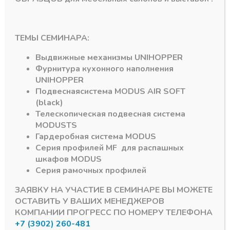
Золото АЛВИД
Золото АЛВИД
АЛВИД 610
АЛВИД 601
ТЕМЫ СЕМИНАРА:
Профиль
Профиль
Разделительный с
горизонтальный
винтом ЗОЛОТО 6м
нижний ЗОЛОТО 6м
Выдвижные механизмы
UNIHOPPER
Фурнитура кухонного наполнения
В наличии
В наличии
UNIHOPPER
1271,55
₽
521,85
₽
Подвесная
система
MODUS AIR SOFT
Артикул:
Артикул:
(black)
Телескопическая подвесная система
MODUS
TS
Гардеробная система
MODUS
Серия профилей
MF
для распашных
шкафов
MODUS
Серия рамочных профилей
ЗАЯВКУ НА УЧАСТИЕ В СЕМИНАРЕ ВЫ МОЖЕТЕ
Подпишитесь на рассылку акций
ОСТАВИТЬ У ВАШИХ МЕНЕДЖЕРОВ
КОМПАНИИ ПРОГРЕСС ПО НОМЕРУ ТЕЛЕФОНА
+7 (3902) 260-481