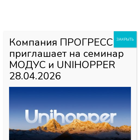
0
0
Каталог товаров
Главная страница
»
Магазин
»
Алюминий для Шкафов-Купе
Компания ПРОГРЕСС
ЗАКРЫТЬ
»
Алюминевая система АЛВИД
»
Золото АЛВИД
»
АЛВИД
приглашает на семинар
600 Профиль горизонтальный Верхний ЗОЛОТО 6м
МОДУС и UNIHOPPER
28.04.2026