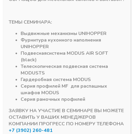
профиль Standart
профиль Standart
NEW 22*6мм, L-3 м с
ЧЁРНЫЙ 15*6мм, L-
матовым экраном
2м с матовым
без заглушек и
экраном, с
креплений
заглушками и
ТЕМЫ СЕМИНАРА:
крепежом
В наличии
Выдвижные механизмы
UNIHOPPER
В наличии
970,20
₽
Фурнитура кухонного наполнения
547,05
₽
Артикул:
Standart 37 la-
UNIHOPPER
Артикул:
standart 39 B
vp2207s3
Подвесная
система
MODUS AIR SOFT
(black)
Телескопическая подвесная система
MODUS
TS
Гардеробная система
MODUS
Серия профилей
MF
для распашных
шкафов
MODUS
Серия рамочных профилей
Подпишитесь на рассылку акций
ЗАЯВКУ НА УЧАСТИЕ В СЕМИНАРЕ ВЫ МОЖЕТЕ
ОСТАВИТЬ У ВАШИХ МЕНЕДЖЕРОВ
КОМПАНИИ ПРОГРЕСС ПО НОМЕРУ ТЕЛЕФОНА
+7 (3902) 260-481