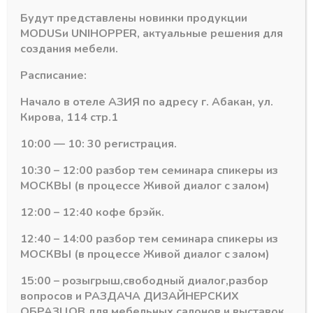
встраиваемый
22*6мм,
Будут представлены новинки продукции
L-
MODUS
и
UNIHOPPER
, актуальные решения для
2м
создания мебели.
с
Расписание:
матовым
Похожие товары
экраном,
Начало в отеле АЗИЯ по адресу г. Абакан, ул.
с
Кирова, 114 стр.1
заглушками
и
10:00 — 10: 30 регистрация.
крепежом
10:30 – 12:00 разбор тем семинара спикеры из
МОСКВЫ (в процессе Живой диалог с залом)
12:00 – 12:40 кофе брэйк.
12:40 – 14:00 разбор тем семинара спикеры из
МОСКВЫ (в процессе Живой диалог с залом)
15:00 – розыгрыш,свободный диалог,разбор
STANDART
STANDART
вопросов и РАЗДАЧА ДИЗАЙНЕРСКИХ
Алюминиевый
Алюминиевый
ОБРАЗЦОВ для мебельных салонов и выставок .