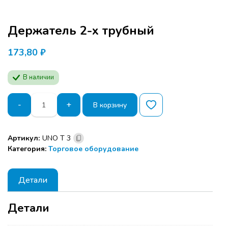
Держатель 2-х трубный
173,80
₽
В наличии
Количество
-
+
В корзину
товара
Держатель
2-
Артикул:
UNO Т 3
х
Категория:
Торговое оборудование
трубный
Детали
Детали
Программа семинара расчитана для
производителей мебели и дизайнеров.