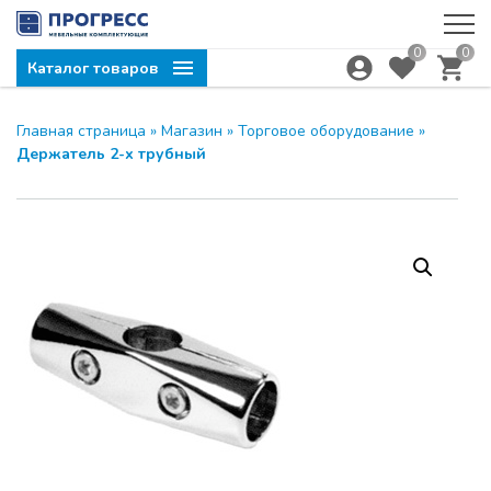
0
0
Каталог товаров
Главная страница
»
Магазин
»
Торговое оборудование
»
Компания ПРОГРЕСС
ЗАКРЫТЬ
Держатель 2-х трубный
приглашает на семинар
МОДУС и UNIHOPPER
28.04.2026