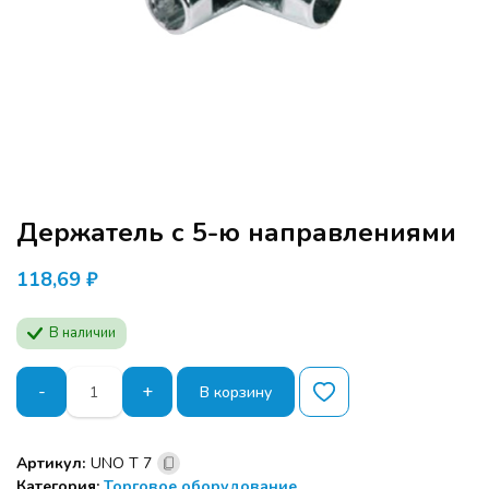
Держатель с 5-ю направлениями
118,69
₽
В наличии
Количество
-
+
В корзину
товара
Держатель
с
Программа семинара расчитана для
Артикул:
UNO T 7
5-
производителей мебели и дизайнеров.
Категория:
Торговое оборудование