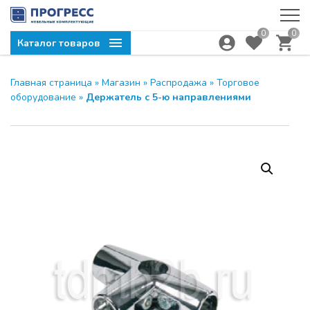
0
0
Каталог товаров
Главная страница
»
Магазин
»
Распродажа
»
Торговое
Компания ПРОГРЕСС
ЗАКРЫТЬ
оборудование
»
Держатель с 5-ю направлениями
приглашает на семинар
МОДУС и UNIHOPPER
28.04.2026