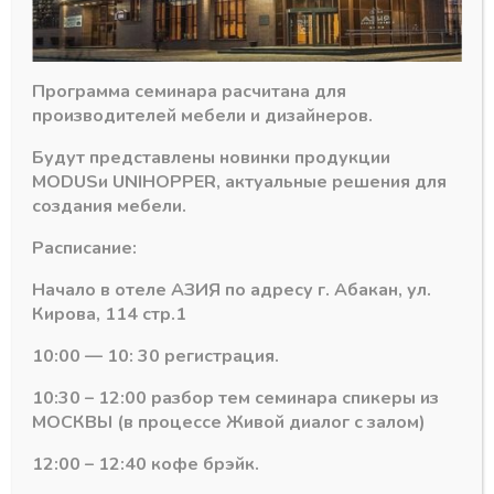
Похожие товары
Программа семинара расчитана для
производителей мебели и дизайнеров.
Будут представлены новинки продукции
MODUS
и
UNIHOPPER
, актуальные решения для
создания мебели.
Расписание:
Начало в отеле АЗИЯ по адресу г. Абакан, ул.
Кирова, 114 стр.1
Фурнитура для шкафов-купе
Фурнитура для шкафов-купе
10:00 — 10: 30 регистрация.
Стопор верхний
Уплотнитель для
ШИРОКИЙ (с
415 (для
10:30 – 12:00 разбор тем семинара спикеры из
двусторонним
горизонтов серии
МОСКВЫ (в процессе Живой диалог с залом)
скотчем)
профилей 161, 162,
163)
В наличии
12:00 – 12:40 кофе брэйк.
В наличии
23,05
₽