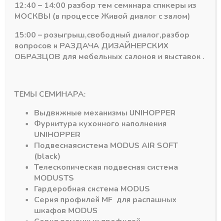
53,24
₽
12:40 – 14:00 разбор тем семинара спикеры из
Артикул:
МОСКВЫ (в процессе Живой диалог с залом)
Артикул:
Премиум №4
4,3мм
15:00 – розыгрыш,свободный диалог,разбор
вопросов и РАЗДАЧА ДИЗАЙНЕРСКИХ
ОБРАЗЦОВ для мебельных салонов и выставок .
ТЕМЫ СЕМИНАРА:
Выдвижные механизмы
UNIHOPPER
Фурнитура кухонного наполнения
UNIHOPPER
Подпишитесь на рассылку акций
Подвесная
система
MODUS AIR SOFT
(black)
Телескопическая подвесная система
MODUS
TS
Гардеробная система
MODUS
Серия профилей
MF
для распашных
#MODUS
6
#Система DTC
3
шкафов
MODUS