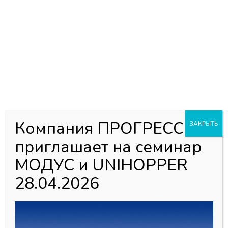
0
0
Каталог товаров
Главная страница
»
Магазин
»
Алюминий для Шкафов-Купе
»
Фурнитура для шкафов-купе
»
Доводчик Mebax на 3
двери
Компания ПРОГРЕСС
ЗАКРЫТЬ
приглашает на семинар
МОДУС и UNIHOPPER
28.04.2026