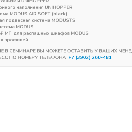
еханизмы
UNIHOPPER
онного наполнения
UNIHOPPER
тема
MODUS AIR SOFT (black)
ая подвесная система
MODUS
TS
истема
MODUS
ей
MF
для распашных шкафов
MODUS
ых профилей
ИЕ В СЕМИНАРЕ ВЫ МОЖЕТЕ ОСТАВИТЬ У ВАШИХ МЕН
ЕСС ПО НОМЕРУ ТЕЛЕФОНА
+7 (3902) 260-481
E\ GTV
Газлифты SETE\ GTV