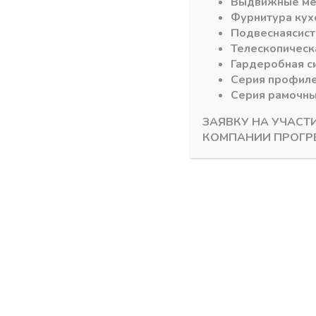
Выдвижные м
Фурнитура кух
Похожие товары
Подвесная
сис
Телескопическ
Гардеробная с
Серия профил
Серия рамочн
ЗАЯВКУ НА УЧАСТ
КОМПАНИИ ПРОГР
Газлифты SETE\ GTV
Газлифты SET