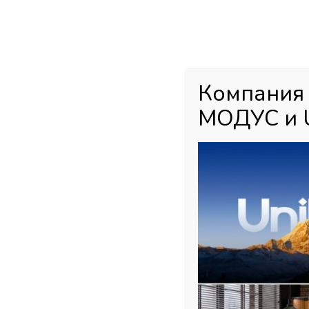
Каталог товаров
Главная
М
Компания
МОДУС и 
Главная страница
»
Магазин
»
Мебельная фурнитура
»
Подъемны