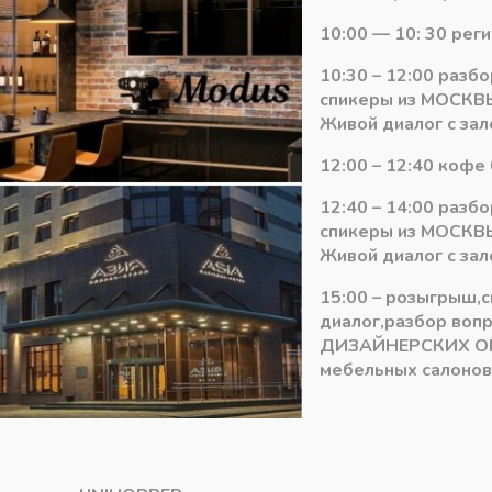
Газлифт
10:00 — 10: 30 рег
GTV
Артикул:
PD-G0100-N02
10
10:30 – 12:00 разб
Категория:
Газлифты SETE\ G
кг
спикеры из МОСКВЫ
Живой диалог с зал
12:00 – 12:40 кофе 
12:40 – 14:00 разб
спикеры из МОСКВЫ
Живой диалог с зал
15:00 – розыгрыш,
диалог,разбор воп
ДИЗАЙНЕРСКИХ О
мебельных салонов 