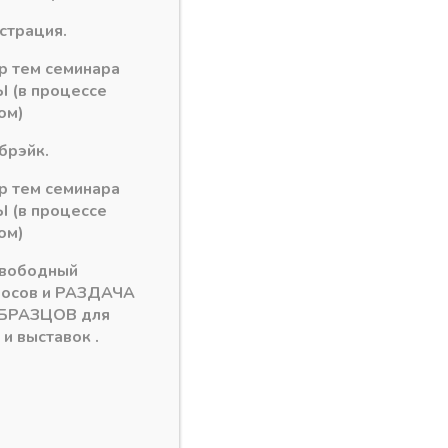
истрация.
ор тем семинара
TV
 (в процессе
ом)
брэйк.
ор тем семинара
 (в процессе
ом)
свободный
росов и РАЗДАЧА
БРАЗЦОВ для
и выставок .