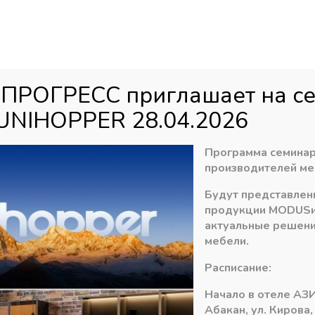
Аб
ул
агазин
Распродажа
Доставка
Акци
 ПРОГРЕСС приглашает на с
UNIHOPPER 28.04.2026
е механизмы фасадов
»
Газлифты
»
Газлифты SETE\ GTV
»
Газлиф
Программа семинар
производителей ме
Будут представлен
Газлифт GTV 10 к
продукции
MODUS
актуальные решени
190,55
₽
мебели.
В наличии
Расписание:
Начало в отеле АЗИ
Количество
-
+
В ко
Абакан, ул. Кирова,
товара