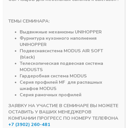
Газлифты HAFELE
Газлифты HAFELE
Газовый лифт,
Газовый лифт,
ТЕМЫ СЕМИНАРА:
нагрузка 100N серый
нагрузка 120N,
серый
В наличии
Выдвижные механизмы
UNIHOPPER
В наличии
391,40
₽
Фурнитура кухонного наполнения
391,40
₽
UNIHOPPER
Артикул:
373.82.918
Артикул:
373.82.919
Подвесная
система
MODUS AIR SOFT
(black)
Телескопическая подвесная система
MODUS
TS
Гардеробная система
MODUS
Серия профилей
MF
для распашных
шкафов
MODUS
Серия рамочных профилей
Подпишитесь на рассылку акций
ЗАЯВКУ НА УЧАСТИЕ В СЕМИНАРЕ ВЫ МОЖЕТЕ
ОСТАВИТЬ У ВАШИХ МЕНЕДЖЕРОВ
КОМПАНИИ ПРОГРЕСС ПО НОМЕРУ ТЕЛЕФОНА
+7 (3902) 260-481