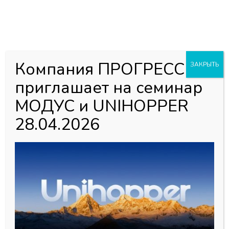
0
0
Каталог товаров
Главная страница
»
Магазин
»
Мебельная фурнитура
»
Компания ПРОГРЕСС
ЗАКРЫТЬ
Подъемные механизмы фасадов
»
Газлифты
»
Газлифты
приглашает на семинар
HAFELE
»
Газовый лифт, нагрузка 80N, серый
МОДУС и UNIHOPPER
28.04.2026