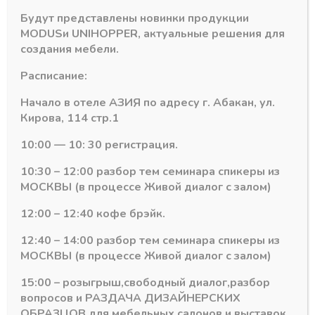
Детали
Будут представлены новинки продукции
MODUS
и
UNIHOPPER
, актуальные решения для
Группа HAFELE
Подъемные механизмы
создания мебели.
Расписание:
Начало в отеле АЗИЯ по адресу г. Абакан, ул.
Кирова, 114 стр.1
Похожие товары
10:00 — 10: 30 регистрация.
10:30 – 12:00 разбор тем семинара спикеры из
МОСКВЫ (в процессе Живой диалог с залом)
12:00 – 12:40 кофе брэйк.
12:40 – 14:00 разбор тем семинара спикеры из
МОСКВЫ (в процессе Живой диалог с залом)
15:00 – розыгрыш,свободный диалог,разбор
вопросов и РАЗДАЧА ДИЗАЙНЕРСКИХ
ОБРАЗЦОВ для мебельных салонов и выставок .