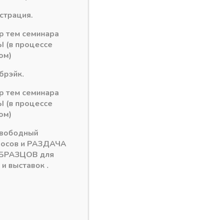
рзину
истрация.
ор тем семинара
 (в процессе
 АКЦИЯ!!!
ом)
брэйк.
ор тем семинара
 (в процессе
ом)
свободный
росов и РАЗДАЧА
БРАЗЦОВ для
и выставок .