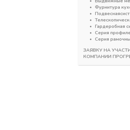
Выдвижные м
Фурнитура кух
Подвесная
сис
Телескопическ
Гардеробная с
Серия профил
Серия рамочн
ЗАЯВКУ НА УЧАСТ
КОМПАНИИ ПРОГР
Механизм FREEfold АКЦИЯ!!!
Механизм FRE
Петля междверная для
Подъемны
FREEfold,никель
модель E
фасада/ве
В наличии
В налич
853,05
₽
3415,1
Артикул:
2715590006
Артикул:
372.3