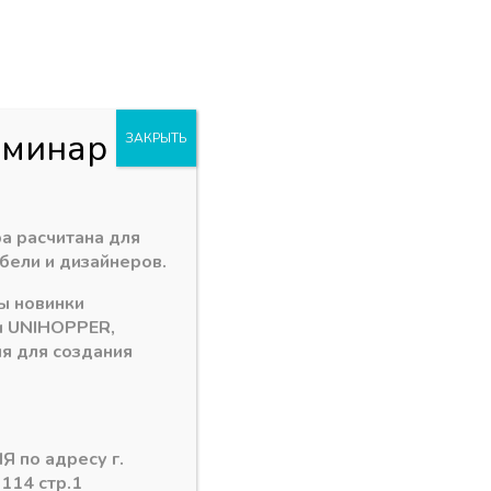
+7 (3902) 260-481
акан
Пн - Пт: 09.00 - 18.00
. Заводская 1 "В"
abakan@ps24.su
0
0
и
еминар
ЗАКРЫТЬ
еханизм FREEfold АКЦИЯ!!!
»
Комплект декоративных
а расчитана для
бели и дизайнеров.
ы новинки
тивных крышек FREEfold (белый)
и
UNIHOPPER
,
я для создания
Я по адресу г.
 114 стр.1