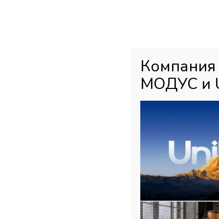
Каталог товаров
Главная
М
Компания
МОДУС и 
Главная страница
»
Магазин
»
Мебельная фурнитура
»
Подъемны
крышек FREEfold (белый)