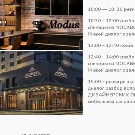
-
+
В ко
товара
10:00 — 10: 30 рег
Комплект
декоративных
10:30 – 12:00 разб
Артикул:
2717869966
крышек
спикеры из МОСКВЫ
Категория:
Механизм FREEfold
FREEfold
Живой диалог с зал
(белый)
12:00 – 12:40 кофе 
12:40 – 14:00 разб
спикеры из МОСКВЫ
Живой диалог с зал
15:00 – розыгрыш,
диалог,разбор воп
ДИЗАЙНЕРСКИХ О
мебельных салонов 