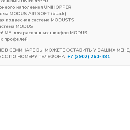
еханизмы
UNIHOPPER
онного наполнения
UNIHOPPER
тема
MODUS AIR SOFT (black)
ая подвесная система
MODUS
TS
истема
MODUS
ей
MF
для распашных шкафов
MODUS
ых профилей
ИЕ В СЕМИНАРЕ ВЫ МОЖЕТЕ ОСТАВИТЬ У ВАШИХ МЕН
ЕСС ПО НОМЕРУ ТЕЛЕФОНА
+7 (3902) 260-481
Efold АКЦИЯ!!!
Механизм FREEfold АКЦИЯ!!!
й механизм FREE FOLD
Подъемный механизм F
3fo ЛЕВЫЙ высота
SHORT G3fs высота фас
с 580-650/4,3-8,8 кг
710-790/8,5-14,4 кг
ии
В наличии
5
₽
6363,07
₽
7.431
Артикул:
372.38.654