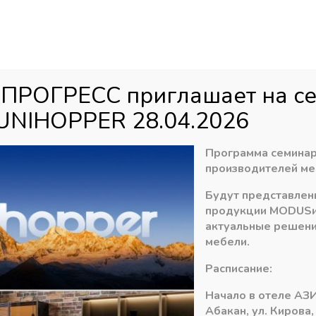
Аб
ул
агазин
Распродажа
Доставка
Акци
 ПРОГРЕСС приглашает на с
UNIHOPPER 28.04.2026
е механизмы фасадов
»
Подъемные механизмы KESSEBOHMER
»
М
Программа семинар
производителей ме
Будут представлен
Комплект декора
продукции
MODUS
актуальные решени
мебели.
584,03
₽
Расписание:
В наличии
Начало в отеле АЗИ
Абакан, ул. Кирова,
Количество