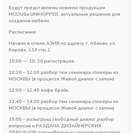
Будут представлены новинки продукции
MODUS
и
UNIHOPPER
, актуальные решения для
Похожие товары
создания мебели.
Расписание:
Начало в отеле АЗИЯ по адресу г. Абакан, ул.
Кирова, 114 стр.1
10:00 — 10: 30 регистрация.
10:30 – 12:00 разбор тем семинара спикеры из
МОСКВЫ (в процессе Живой диалог с залом)
12:00 – 12:40 кофе брэйк.
12:40 – 14:00 разбор тем семинара спикеры из
рей
Петли для алюм. рамочных дверей
Петли для алюм. рамочных двер
МОСКВЫ (в процессе Живой диалог с залом)
3D петля CON BRIO
Петля VUELTA
из 2 шт. для
чёрная с 3D
15:00 – розыгрыш,свободный диалог,разбор
алюминиевого
доводчиком (без
вопросов и РАЗДАЧА ДИЗАЙНЕРСКИХ
фасада накладная с
уголков)пол-потолок
доводчиком
22 мм
ОБРАЗЦОВ для мебельных салонов и выставок .