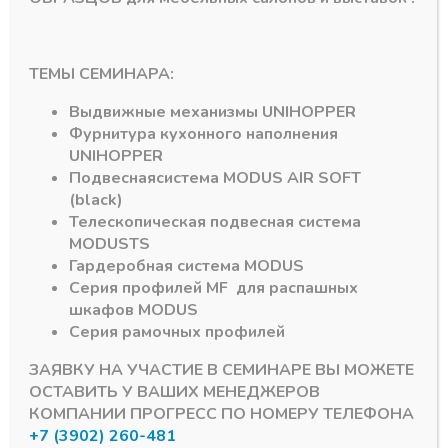
В наличии
В наличии
594,52
₽
8474,84
₽
ТЕМЫ СЕМИНАРА:
Артикул:
250506
Артикул:
044417
Выдвижные механизмы
UNIHOPPER
Фурнитура кухонного наполнения
UNIHOPPER
Подвесная
система
MODUS AIR SOFT
(black)
Телескопическая подвесная система
MODUS
TS
Гардеробная система
MODUS
Подпишитесь на рассылку акций
Серия профилей
MF
для распашных
шкафов
MODUS
Серия рамочных профилей
ЗАЯВКУ НА УЧАСТИЕ В СЕМИНАРЕ ВЫ МОЖЕТЕ
ОСТАВИТЬ У ВАШИХ МЕНЕДЖЕРОВ
#MODUS
6
#Система DTC
3
КОМПАНИИ ПРОГРЕСС ПО НОМЕРУ ТЕЛЕФОНА
+7 (3902) 260-481