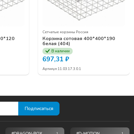
Сетчатые корзины Россия
50*120
Корзина сотовая 400*400*190
белая (404)
ЕДЖЕРОВ
В наличии
697,31
₽
Артикул:
11.03.17.3.0.1
#DRAGON-BOX
#D-MOTION
1
1