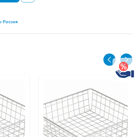
истрация.
ор тем семинара
 Россия
 (в процессе
ом)
брэйк.
ор тем семинара
 (в процессе
ом)
свободный
росов и РАЗДАЧА
БРАЗЦОВ для
и выставок .