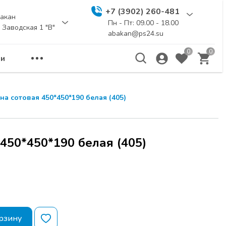
+7 (3902) 260-481
акан
Пн - Пт: 09.00 - 18.00
. Заводская 1 "В"
abakan@ps24.su
0
0
и
еминар
ЗАКРЫТЬ
на сотовая 450*450*190 белая (405)
а расчитана для
бели и дизайнеров.
ы новинки
450*450*190 белая (405)
и
UNIHOPPER
,
я для создания
Я по адресу г.
рзину
 114 стр.1