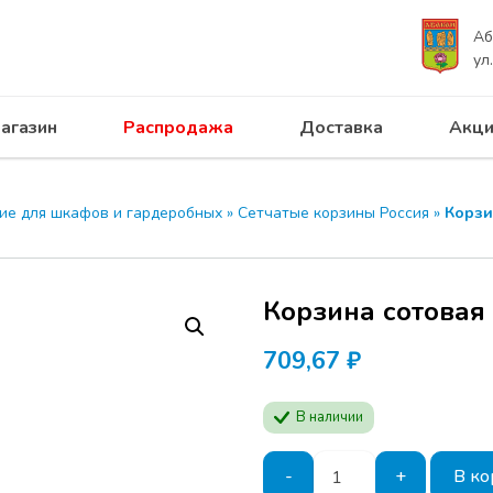
Аб
ул
агазин
Распродажа
Доставка
Акци
 ПРОГРЕСС приглашает на с
UNIHOPPER 28.04.2026
ие для шкафов и гардеробных
»
Сетчатые корзины Россия
»
Корзи
Программа семинар
производителей ме
Будут представлен
Корзина сотовая 
продукции
MODUS
актуальные решени
709,67
₽
мебели.
В наличии
Расписание:
Начало в отеле АЗИ
Количество
-
+
В ко
Абакан, ул. Кирова,
товара