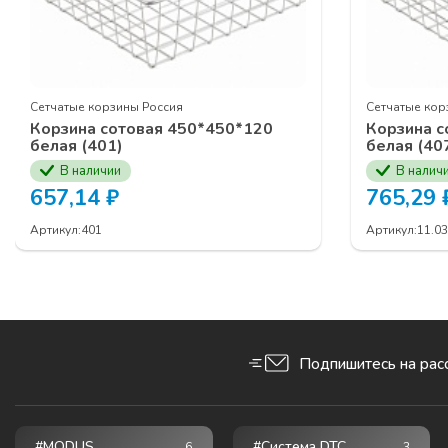
Выдвижные м
Фурнитура кух
Подвесная
сис
Телескопическ
Гардеробная с
Сетчатые корзины Россия
Сетчатые кор
Серия профил
Корзина сотовая 450*450*120
Корзина с
Серия рамочн
белая (401)
белая (40
В наличии
ЗАЯВКУ НА УЧАСТ
В налич
657,14
₽
765,29
КОМПАНИИ ПРОГР
Артикул:
401
Артикул:
11.03
Подпишитесь на расс
#MODUS
#Система DTC
6
3