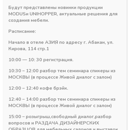
Будут представлены новинки продукции
MODUS
и
UNIHOPPER
, актуальные решения для
создания мебели.
Гардеробная система MODUS
Гардеробная система MODUS
Расписание:
Уплотнитель для
Полкодержатель
штанги овальной
для полок из стекла
Начало в отеле АЗИЯ по адресу г. Абакан, ул.
TR04
PDS-A00 Серебро
Кирова, 114 стр.1
В наличии
В наличии
10:00 — 10: 30 регистрация.
49,75
₽
617,24
₽
Артикул:
TR04
Артикул:
PDS-A00
10:30 – 12:00 разбор тем семинара спикеры из
МОСКВЫ (в процессе Живой диалог с залом)
12:00 – 12:40 кофе брэйк.
12:40 – 14:00 разбор тем семинара спикеры из
МОСКВЫ (в процессе Живой диалог с залом)
15:00 – розыгрыш,свободный диалог,разбор
вопросов и РАЗДАЧА ДИЗАЙНЕРСКИХ
ОБРАЗЦОВ для мебельных салонов и выставок .