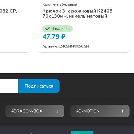
Крючки мебельные
082 СP,
Крючок 3-х рожковый К2405
70х130мм, никель матовый
В наличии
47,79
₽
Артикул:
K2405NM/0050 SN
#DRAGON-BOX
#D-MOTION
1
1