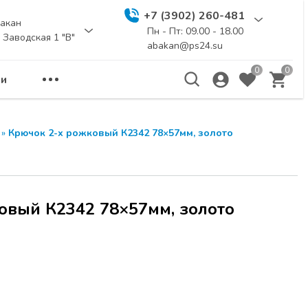
+7 (3902) 260-481
акан
Пн - Пт: 09.00 - 18.00
. Заводская 1 "В"
abakan@ps24.su
0
0
и
еминар
ЗАКРЫТЬ
»
Крючок 2-х рожковый К2342 78×57мм, золото
а расчитана для
бели и дизайнеров.
ы новинки
вый К2342 78×57мм, золото
и
UNIHOPPER
,
я для создания
Я по адресу г.
 114 стр.1