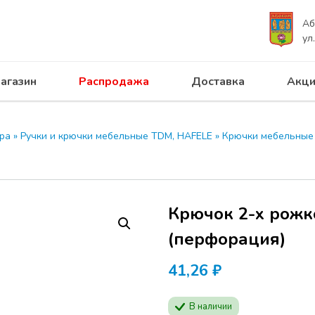
Аб
ул
агазин
Распродажа
Доставка
Акци
 ПРОГРЕСС приглашает на с
UNIHOPPER 28.04.2026
ра
»
Ручки и крючки мебельные TDM, HAFELE
»
Крючки мебельные
Программа семинар
производителей ме
Будут представлен
Крючок 2-х рожко
продукции
MODUS
актуальные решени
(перфорация)
мебели.
41,26
Расписание:
₽
Начало в отеле АЗИ
В наличии
Абакан, ул. Кирова,