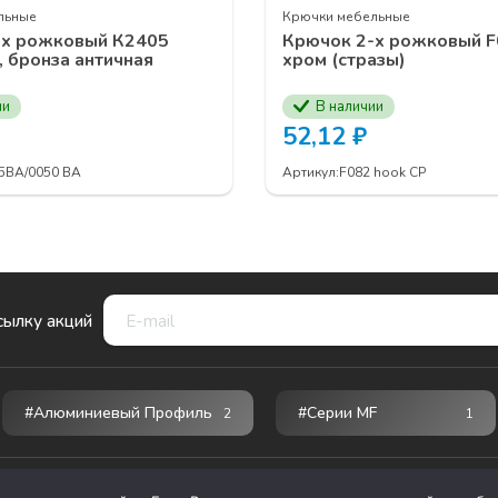
льные
Крючки мебельные
-х рожковый К2405
Крючок 2-х рожковый F
 бронза античная
хром (стразы)
ии
В наличии
52,12
₽
5ВА/0050 BA
Артикул:
F082 hook CP
ылку акций
#Алюминиевый Профиль
#серии MF
2
1