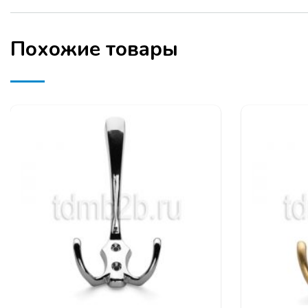
Выдвижные м
Фурнитура кух
Подвесная
сис
Похожие товары
Телескопическ
Гардеробная с
Серия профил
Серия рамочн
ЗАЯВКУ НА УЧАСТ
КОМПАНИИ ПРОГР