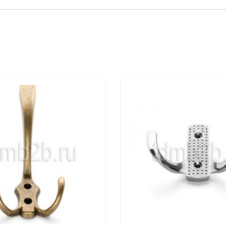
еханизмы
UNIHOPPER
онного наполнения
UNIHOPPER
тема
MODUS AIR SOFT (black)
ая подвесная система
MODUS
TS
истема
MODUS
ей
MF
для распашных шкафов
MODUS
ых профилей
ИЕ В СЕМИНАРЕ ВЫ МОЖЕТЕ ОСТАВИТЬ У ВАШИХ МЕН
ЕСС ПО НОМЕРУ ТЕЛЕФОНА
+7 (3902) 260-481