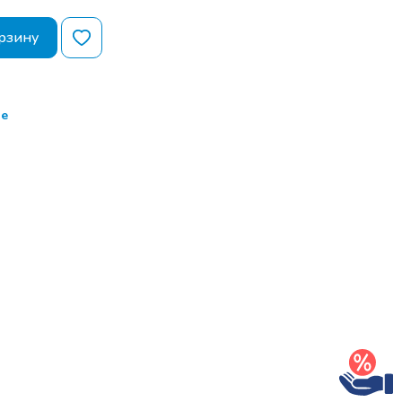
истрация.
рзину
ор тем семинара
 (в процессе
ом)
е
брэйк.
ор тем семинара
 (в процессе
ом)
свободный
росов и РАЗДАЧА
БРАЗЦОВ для
и выставок .