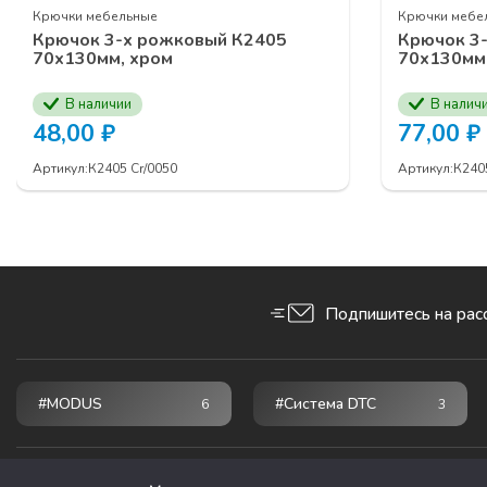
Крючки мебельные
Крючки мебе
Крючок 3-х рожковый К2405
Крючок 3
70х130мм, хром
70х130мм,
В наличии
В налич
48,00
₽
77,00
₽
Артикул:
К2405 Cr/0050
Артикул:
К240
Подпишитесь на расс
#MODUS
#Система DTC
6
3
© 2026 ПРОГРЕСС - комплектующие для мебели