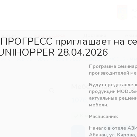
Аб
ул
агазин
Распродажа
Доставка
Акци
 ПРОГРЕСС приглашает на с
UNIHOPPER 28.04.2026
 ручки Профиль MODUS
»
Профиль БЕЗ ПОДСВЕТКИ MODUS
»
Меб
Программа семинар
производителей ме
Будут представлен
Мебельная ручка
продукции
MODUS
актуальные решени
1076,35
₽
мебели.
В наличии
Расписание:
Начало в отеле АЗИ
Количество
-
+
В ко
Абакан, ул. Кирова,
товара