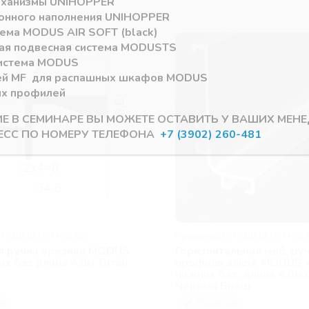
еханизмы
UNIHOPPER
онного наполнения
UNIHOPPER
тема
MODUS AIR SOFT (black)
ая подвесная система
MODUS
TS
истема
MODUS
ей
MF
для распашных шкафов
MODUS
ых профилей
ИЕ В СЕМИНАРЕ ВЫ МОЖЕТЕ ОСТАВИТЬ У ВАШИХ МЕН
ЕСС ПО НОМЕРУ ТЕЛЕФОНА
+7 (3902) 260-481
З ПОДСВЕТКИ MODUS
Профиль БЕЗ ПОДСВЕТКИ MOD
я ручка врезная MODUS
Горизонтальная меб. ру
их баз длина 4,0м Титан
профиль алюм. MODUS «
нижних баз, длина 4,0м 
Черный Браш
ии
В наличии