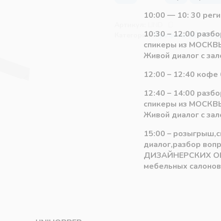
Мебельная
10:00 — 10: 30 рег
ручка
Артикул:
LIND
LIND
10:30 – 12:00 разб
Категория:
Профиль БЕЗ ПО
чёрный
спикеры из МОСКВЫ
матовый
Живой диалог с зал
256/596
12:00 – 12:40 кофе 
мм
12:40 – 14:00 разб
спикеры из МОСКВЫ
Живой диалог с зал
15:00 – розыгрыш,
диалог,разбор воп
ДИЗАЙНЕРСКИХ О
мебельных салонов 