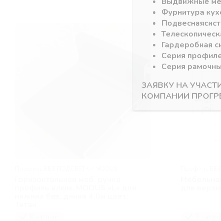
Выдвижные м
Фурнитура кух
Подвесная
сис
Телескопическ
Гардеробная с
Серия профил
Серия рамочн
ЗАЯВКУ НА УЧАСТ
КОМПАНИИ ПРОГР
Профиль БЕЗ ПОДСВЕТКИ MODUS
Профиль БЕ
Горизонтальная меб. ручка
Мебельна
профиль алюм. MODUS «L» для
для верхн
нижних баз, длина 4,0м цвет:
Титан
В наличии
В налич