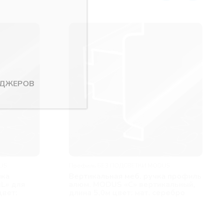
ЕДЖЕРОВ
US
Профиль БЕЗ ПОДСВЕТКИ MODUS
чка
Вертикальная меб. ручка профиль
L» для
алюм. MODUS «С» вертикальный,
цвет:
длина 5,0м цвет: мат. серебро