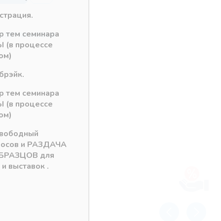
истрация.
ор тем семинара
ДСВЕТКИ MODUS
 (в процессе
ом)
брэйк.
ор тем семинара
 (в процессе
ом)
свободный
росов и РАЗДАЧА
БРАЗЦОВ для
и выставок .