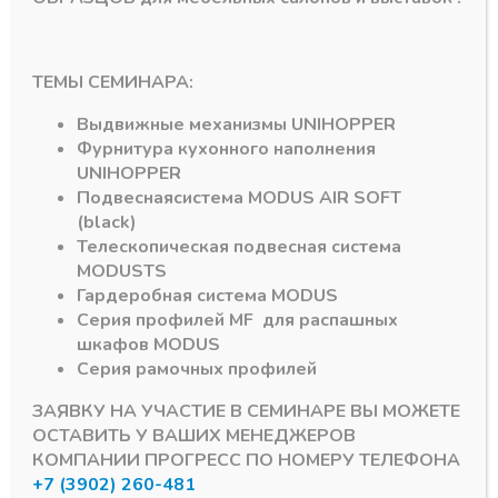
Механизм Huwilift Duo Standart
Механизм Huwilift Duo Standart
ТЕМЫ СЕМИНАРА:
Механизм Huwilift
Крепление Huwilift
Duo Standard
Duo Standard, Forte к
Выдвижные механизмы
UNIHOPPER
(стандартное плечо)
алюм. рамочному
фасаду
Фурнитура кухонного наполнения
В наличии лишь 1
UNIHOPPER
В наличии
1137,87
₽
Подвесная
система
MODUS AIR SOFT
38,90
₽
Артикул:
373.66.500
(black)
Артикул:
373.66.682
Телескопическая подвесная система
MODUS
TS
Гардеробная система
MODUS
Серия профилей
MF
для распашных
шкафов
MODUS
Серия рамочных профилей
ЗАЯВКУ НА УЧАСТИЕ В СЕМИНАРЕ ВЫ МОЖЕТЕ
ОСТАВИТЬ У ВАШИХ МЕНЕДЖЕРОВ
КОМПАНИИ ПРОГРЕСС ПО НОМЕРУ ТЕЛЕФОНА
+7 (3902) 260-481
Подпишитесь на рассылку акций