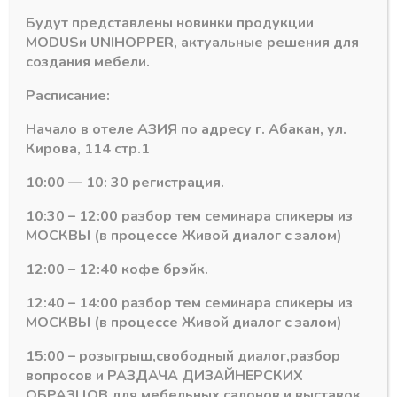
Будут представлены новинки продукции
Детали
MODUS
и
UNIHOPPER
, актуальные решения для
создания мебели.
Группа HAFELE
Подъемные механизмы
Расписание:
Начало в отеле АЗИЯ по адресу г. Абакан, ул.
Кирова, 114 стр.1
Похожие товары
10:00 — 10: 30 регистрация.
10:30 – 12:00 разбор тем семинара спикеры из
МОСКВЫ (в процессе Живой диалог с залом)
12:00 – 12:40 кофе брэйк.
12:40 – 14:00 разбор тем семинара спикеры из
МОСКВЫ (в процессе Живой диалог с залом)
15:00 – розыгрыш,свободный диалог,разбор
вопросов и РАЗДАЧА ДИЗАЙНЕРСКИХ
ОБРАЗЦОВ для мебельных салонов и выставок .