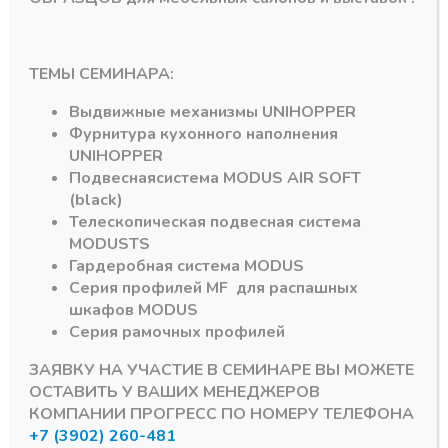
ТЕМЫ СЕМИНАРА:
Выдвижные механизмы
UNIHOPPER
Фурнитура кухонного наполнения
ные
Профили алюминиевые фасадные
Профили алюминиевые фасадн
UNIHOPPER
Угол фасадный с
MZ 01 (Белый
шурупами широкий
матовый Р11)
Подвесная
система
MODUS AIR SOFT
№2
Профиль рамочных ,
(black)
6м
В наличии
Телескопическая подвесная система
В наличии
57,80
₽
MODUS
TS
2300,00
₽
Гардеробная система
MODUS
Артикул:
Серия профилей
MF
для распашных
Артикул:
MZ 01 - Р11
шкафов
MODUS
Серия рамочных профилей
ЗАЯВКУ НА УЧАСТИЕ В СЕМИНАРЕ ВЫ МОЖЕТЕ
ОСТАВИТЬ У ВАШИХ МЕНЕДЖЕРОВ
КОМПАНИИ ПРОГРЕСС ПО НОМЕРУ ТЕЛЕФОНА
+7 (3902) 260-481