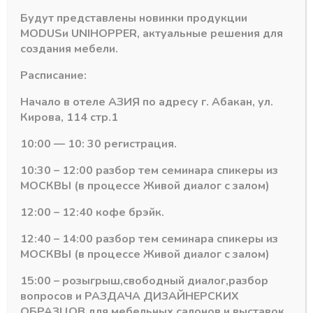
Будут представлены новинки продукции
В наличии
MODUS
и
UNIHOPPER
, актуальные решения для
Количество
создания мебели.
-
+
В корзину
товара
Расписание:
MZ
01
Начало в отеле АЗИЯ по адресу г. Абакан, ул.
Артикул:
MZ 01 - A18
(Титан
Кирова, 114 стр.1
Категория:
Профили алюминиевые фасадные
A18)
Профиль
10:00 — 10: 30 регистрация.
рамочных
,
10:30 – 12:00 разбор тем семинара спикеры из
6м
МОСКВЫ (в процессе Живой диалог с залом)
Похожие товары
12:00 – 12:40 кофе брэйк.
12:40 – 14:00 разбор тем семинара спикеры из
МОСКВЫ (в процессе Живой диалог с залом)
15:00 – розыгрыш,свободный диалог,разбор
вопросов и РАЗДАЧА ДИЗАЙНЕРСКИХ
ОБРАЗЦОВ для мебельных салонов и выставок .