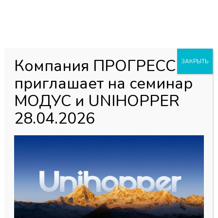
0
0
Каталог товаров
Главная страница
»
Магазин
»
Профили алюминиевые
Компания ПРОГРЕСС
ЗАКРЫТЬ
фасадные
»
MZ 01 (Титан A18) Профиль рамочных , 6м
приглашает на семинар
МОДУС и UNIHOPPER
28.04.2026