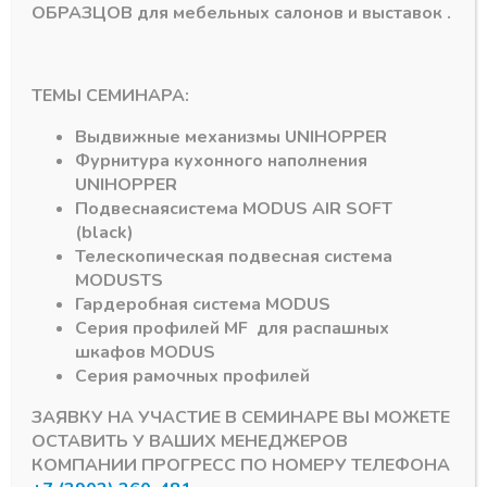
ОБРАЗЦОВ для мебельных салонов и выставок .
ТЕМЫ СЕМИНАРА:
Выдвижные механизмы
UNIHOPPER
Подпишитесь на рассылку акций
Фурнитура кухонного наполнения
UNIHOPPER
Подвесная
система
MODUS AIR SOFT
(black)
Телескопическая подвесная система
MODUS
TS
#MODUS
6
#Система DTC
3
Гардеробная система
MODUS
Серия профилей
MF
для распашных
шкафов
MODUS
#Алюминиевый Профиль
2
#серии MF
1
Серия рамочных профилей
#DRAGON-BOX
1
#D-MOTION
1
ЗАЯВКУ НА УЧАСТИЕ В СЕМИНАРЕ ВЫ МОЖЕТЕ
ОСТАВИТЬ У ВАШИХ МЕНЕДЖЕРОВ
КОМПАНИИ ПРОГРЕСС ПО НОМЕРУ ТЕЛЕФОНА
Мы используем куки для наилучшего представления
© 2026 ПРОГРЕСС - комплектующие для мебели
нашего сайта. Если Вы продолжите использовать сайт, мы