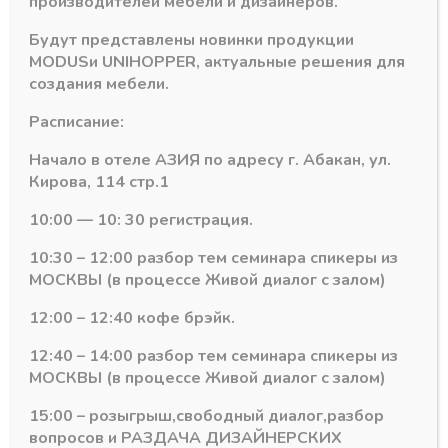
производителей мебели и дизайнеров.
довод.
б/
Будут представлены новинки продукции
к
MODUS
и
UNIHOPPER
, актуальные решения для
к
создания мебели.
фасаду
Расписание:
Начало в отеле АЗИЯ по адресу г. Абакан, ул.
Кирова, 114 стр.1
тажа GTV
Направляющие скрытого монтажа GTV
Направляющие скрытого монтажа
10:00 — 10: 30 регистрация.
Напр.MODERN
Напр.MODERN
SLIDE не полного
SLIDE не полного
10:30 – 12:00 разбор тем семинара спикеры из
3/4 выдвиж. L-500
3/4 выдвиж. L-550
МОСКВЫ (в процессе Живой диалог с залом)
для деревян.
для деревян.
ящиков push to
ящиков с довод. б/к
12:00 – 12:40 кофе брэйк.
open
к фасаду
В наличии
В наличии
12:40 – 14:00 разбор тем семинара спикеры из
321,00
₽
384,00
₽
МОСКВЫ (в процессе Живой диалог с залом)
Артикул:
PB-GCHX500
Артикул:
PB-G10HX550
15:00 – розыгрыш,свободный диалог,разбор
вопросов и РАЗДАЧА ДИЗАЙНЕРСКИХ