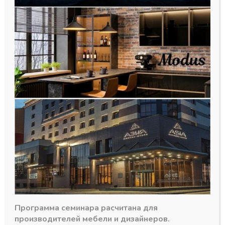
Напраляющие DTC D-MOTION
PUSH 450 мм 25 кг ПВ
скр.монт.зам (10шт)
1750,92
₽
Программа семинара расчитана для
В наличии
производителей мебели и дизайнеров.