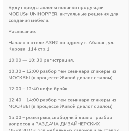
Количество
-
+
Будут представлены новинки продукции
В корзину
товара
MODUS
и
UNIHOPPER
, актуальные решения для
Напраляющие
создания мебели.
DTC
Артикул:
17258
D-
Расписание:
Категория:
Направляющие скрытого монтажа DTC
MOTION
PUSH
Начало в отеле АЗИЯ по адресу г. Абакан, ул.
450
Кирова, 114 стр.1
мм
25
10:00 — 10: 30 регистрация.
кг
Похожие товары
ПВ
10:30 – 12:00 разбор тем семинара спикеры из
скр.монт.зам
МОСКВЫ (в процессе Живой диалог с залом)
(10шт)
12:00 – 12:40 кофе брэйк.
12:40 – 14:00 разбор тем семинара спикеры из
МОСКВЫ (в процессе Живой диалог с залом)
15:00 – розыгрыш,свободный диалог,разбор
вопросов и РАЗДАЧА ДИЗАЙНЕРСКИХ
ОБРАЗЦОВ для мебельных салонов и выставок .