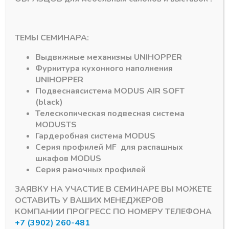
ажа DTC
Направляющие скрытого монтажа DTC
Направляющие скрытого монтажа
ТЕМЫ СЕМИНАРА:
Крепления
Напраляющие DTC
(отдельные) штанги
D-MOTION PUSH 3D
Выдвижные механизмы
UNIHOPPER
синхронизации Р20
регулировка 550 мм
Фурнитура кухонного наполнения
DTC Magic Pro/FF/TF
40 кг ПВ
UNIHOPPER
(HTOFH02) 1100мм
скр.монт.зам
+ крепл.
Подвесная
система
MODUS AIR SOFT
В наличии
(black)
В наличии
2459,55
₽
Телескопическая подвесная система
185,80
₽
Артикул:
17688
MODUS
TS
Артикул:
17320
Гардеробная система
MODUS
Серия профилей
MF
для распашных
шкафов
MODUS
Серия рамочных профилей
ЗАЯВКУ НА УЧАСТИЕ В СЕМИНАРЕ ВЫ МОЖЕТЕ
ОСТАВИТЬ У ВАШИХ МЕНЕДЖЕРОВ
КОМПАНИИ ПРОГРЕСС ПО НОМЕРУ ТЕЛЕФОНА
+7 (3902) 260-481
Подпишитесь на рассылку акций