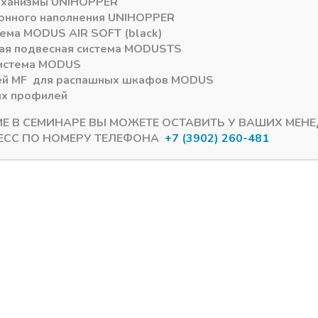
еханизмы
UNIHOPPER
онного наполнения
UNIHOPPER
тема
MODUS AIR SOFT (black)
ая подвесная система
MODUS
TS
истема
MODUS
ей
MF
для распашных шкафов
MODUS
ых профилей
ИЕ В СЕМИНАРЕ ВЫ МОЖЕТЕ ОСТАВИТЬ У ВАШИХ МЕН
ЕСС ПО НОМЕРУ ТЕЛЕФОНА
+7 (3902) 260-481
стема MODUS Т309
Раздвижная система MODUS Т309