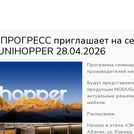
Аб
ул
агазин
Распродажа
Доставка
Акци
 ПРОГРЕСС приглашает на с
UNIHOPPER 28.04.2026
ы
»
Раздвижная система MODUS Т309
»
Направляющая для систе
Программа семинар
производителей ме
Будут представлен
Направляющая дл
продукции
MODUS
СЕРЕБО НЕ ПОД
актуальные решени
мебели.
2378,48
₽
Расписание:
В наличии лишь 1
Начало в отеле АЗИ
Абакан, ул. Кирова,