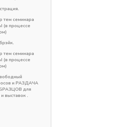
рзину
истрация.
ор тем семинара
 (в процессе
ма MODUS Т309
ом)
брэйк.
ор тем семинара
 (в процессе
ом)
свободный
росов и РАЗДАЧА
БРАЗЦОВ для
и выставок .