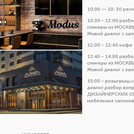
Количество
-
+
В ко
10:00 — 10: 30 рег
товара
Направляющая
10:30 – 12:00 разб
для
Артикул:
А23-35P
спикеры из МОСКВЫ
системы
Категория:
Раздвижная систе
Живой диалог с зал
MODUS
T309
12:00 – 12:40 кофе 
4.2м
12:40 – 14:00 разб
цвет:
спикеры из МОСКВЫ
СЕРЕБО
Живой диалог с зал
НЕ
ПОДХОДЯТ
15:00 – розыгрыш,
диалог,разбор воп
ДИЗАЙНЕРСКИХ О
мебельных салонов 