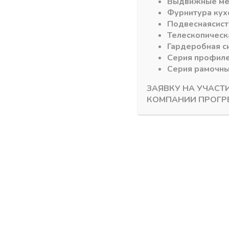
Выдвижные м
Фурнитура кух
Похожие товары
Подвесная
сис
Телескопическ
Гардеробная с
Серия профил
Серия рамочн
ЗАЯВКУ НА УЧАСТ
КОМПАНИИ ПРОГР
Раздвижная си