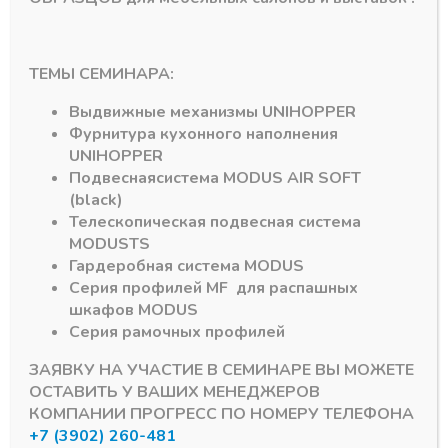
ТЕМЫ СЕМИНАРА:
Выдвижные механизмы
UNIHOPPER
c Box
Система ящиков Unihopper Magic Box
Система ящиков Unihopper Magic
Фурнитура кухонного наполнения
ика
Направляющие для
Направляющие для
50 мм
ящика Unihopper
ящика Unihopper
UNIHOPPER
Magic Box, 500 мм с
Magic Box, 300 мм
Подвесная
система
MODUS AIR SOFT
одчиком
доводчиком
PUSH
(black)
комплектуется
В наличии
механизмом PUSH
Телескопическая подвесная система
882,98
₽
MODUS
TS
В наличии
Гардеробная система
MODUS
1273,72
₽
Артикул:
15660
Серия профилей
MF
для распашных
Артикул:
16101
шкафов
MODUS
Серия рамочных профилей
ЗАЯВКУ НА УЧАСТИЕ В СЕМИНАРЕ ВЫ МОЖЕТЕ
ОСТАВИТЬ У ВАШИХ МЕНЕДЖЕРОВ
КОМПАНИИ ПРОГРЕСС ПО НОМЕРУ ТЕЛЕФОНА
+7 (3902) 260-481