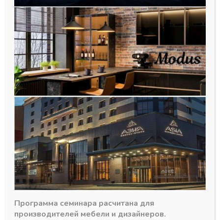
Направляющие для ящика
Unihopper Magic Box, 400 мм 3D с
фиксатором (комплект) с
доводчиком
1287,50
₽
Программа семинара расчитана для
производителей мебели и дизайнеров.