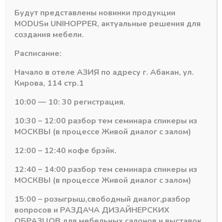
В наличии
Будут представлены новинки продукции
MODUS
и
UNIHOPPER
, актуальные решения для
Количество
-
+
В корзину
создания мебели.
товара
Направляющие
Расписание:
для
Артикул:
104101
ящика
Начало в отеле АЗИЯ по адресу г. Абакан, ул.
Категория:
Система ящиков Unihopper Magic Box
Unihopper
Кирова, 114 стр.1
Magic
Box,
10:00 — 10: 30 регистрация.
400
мм
10:30 – 12:00 разбор тем семинара спикеры из
3D
Похожие товары
МОСКВЫ (в процессе Живой диалог с залом)
с
фиксатором
12:00 – 12:40 кофе брэйк.
(комплект)
12:40 – 14:00 разбор тем семинара спикеры из
с
МОСКВЫ (в процессе Живой диалог с залом)
доводчиком
15:00 – розыгрыш,свободный диалог,разбор
вопросов и РАЗДАЧА ДИЗАЙНЕРСКИХ
ОБРАЗЦОВ для мебельных салонов и выставок .