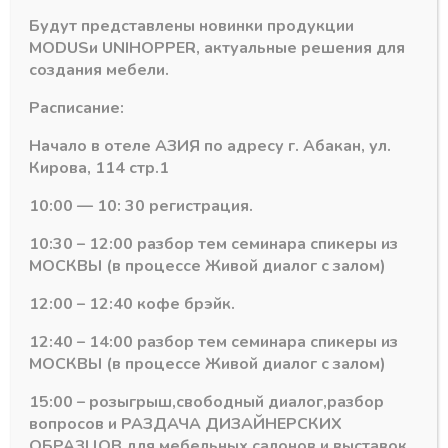
Будут представлены новинки продукции
MODUS
и
UNIHOPPER
, актуальные решения для
создания мебели.
Расписание:
Начало в отеле АЗИЯ по адресу г. Абакан, ул.
Кирова, 114 стр.1
10:00 — 10: 30 регистрация.
оводч GTV АКЦИЯ
Направляющие шариковые с доводч GTV АКЦИЯ
Направляющие шариковые с до
GTV Versalite PLUS
GTV Versalite PLUS
10:30 – 12:00 разбор тем семинара спикеры из
Напр. шариковые
Напр. шариковые
МОСКВЫ (в процессе Живой диалог с залом)
PK-L-H45-350 с
PK-L-H45-550 с
ДОВОДЧИКОМ
ДОВОДЧИКОМ
12:00 – 12:40 кофе брэйк.
полного выдвижения
полного выдвижения
В наличии лишь 1
В наличии
12:40 – 14:00 разбор тем семинара спикеры из
960,20
₽
1379,99
₽
МОСКВЫ (в процессе Живой диалог с залом)
Артикул:
PK-L-H45-350
Артикул:
PK-L-H45-550
15:00 – розыгрыш,свободный диалог,разбор
вопросов и РАЗДАЧА ДИЗАЙНЕРСКИХ
ОБРАЗЦОВ для мебельных салонов и выставок .