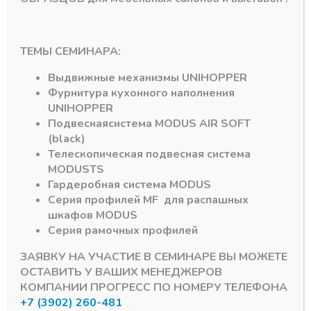
ТЕМЫ СЕМИНАРА:
Выдвижные механизмы
UNIHOPPER
Подпишитесь на рассылку акций
Фурнитура кухонного наполнения
UNIHOPPER
Подвесная
система
MODUS AIR SOFT
(black)
Телескопическая подвесная система
MODUS
TS
#MODUS
6
#Система DTC
3
Гардеробная система
MODUS
Серия профилей
MF
для распашных
шкафов
MODUS
#Алюминиевый Профиль
2
#серии MF
1
Серия рамочных профилей
#DRAGON-BOX
1
#D-MOTION
1
ЗАЯВКУ НА УЧАСТИЕ В СЕМИНАРЕ ВЫ МОЖЕТЕ
Мы используем куки для наилучшего представления
ОСТАВИТЬ У ВАШИХ МЕНЕДЖЕРОВ
нашего сайта. Если Вы продолжите использовать сайт, мы
КОМПАНИИ ПРОГРЕСС ПО НОМЕРУ ТЕЛЕФОНА
будем считать что Вас это устраивает.
© 2026 ПРОГРЕСС - комплектующие для мебели
+7 (3902) 260-481
Хорошо