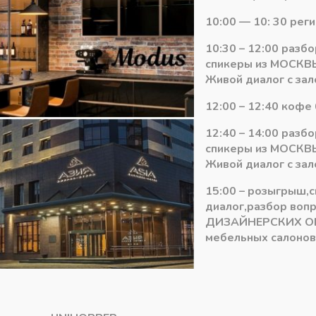
Количество
-
+
В ко
10:00 — 10: 30 рег
товара
Панель
10:30 – 12:00 разб
EvoGloss
Артикул:
EvoGloss 10мм (Р253)
спикеры из МОСКВЫ
МДФ
Категория:
Панели МДФ Kasta
Живой диалог с зал
10*1220*2800
Р253
12:00 – 12:40 кофе 
(матовый
12:40 – 14:00 разб
оксид
спикеры из МОСКВЫ
светло-
Живой диалог с зал
серый)
15:00 – розыгрыш,
диалог,разбор воп
ДИЗАЙНЕРСКИХ О
мебельных салонов 