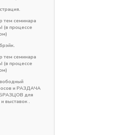
рзину
истрация.
ор тем семинара
 (в процессе
monu EVOgloss 8/10*1220мм
ом)
брэйк.
ор тем семинара
 (в процессе
ом)
свободный
росов и РАЗДАЧА
БРАЗЦОВ для
и выставок .