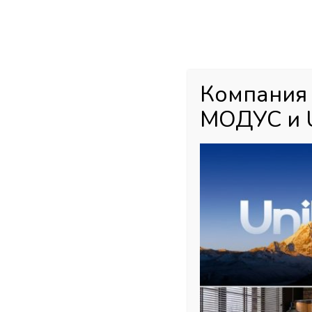
Каталог товаров
Главная
М
Компания
МОДУС и 
Главная страница
»
Магазин
»
Kastamonu EVOgloss МДФ панели