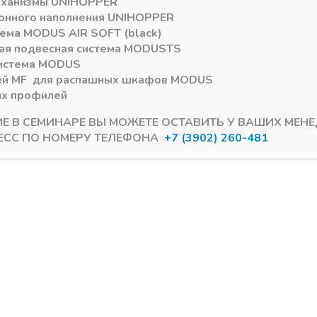
еханизмы
UNIHOPPER
онного наполнения
UNIHOPPER
тема
MODUS AIR SOFT (black)
ая подвесная система
MODUS
TS
истема
MODUS
ей
MF
для распашных шкафов
MODUS
ых профилей
ИЕ В СЕМИНАРЕ ВЫ МОЖЕТЕ ОСТАВИТЬ У ВАШИХ МЕН
ЕСС ПО НОМЕРУ ТЕЛЕФОНА
+7 (3902) 260-481
Kastamonu EVOgloss 8/10*1220мм
Панели МДФ Kastamonu EVOglos
voGloss МДФ
Панель EvoGloss МДФ
800 Р108/620
8*1220*2800 Р205/628
ый глянец
белые глянец
ии
В наличии лишь 1
0
₽
8755,00
₽
loss 8мм (Р108/620)
Артикул:
EvoGloss 8мм (Р205)