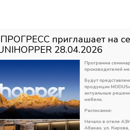
Аб
ул
агазин
Распродажа
Доставка
Акци
 ПРОГРЕСС приглашает на с
UNIHOPPER 28.04.2026
»
Панели МДФ Kastamonu EVOgloss 8/10*1220мм
»
Панель EvoGlo
Программа семинар
производителей ме
Будут представлен
Панель EvoGloss
продукции
MODUS
оксид светло-сер
актуальные решени
мебели.
9270,00
₽
Расписание:
В наличии
Начало в отеле АЗИ
Абакан, ул. Кирова,