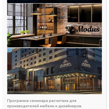
Панель EvoGloss МДФ
18*1220*2800 Р102/605 КРЕМ
глянец
9682,00
₽
Программа семинара расчитана для
В наличии
производителей мебели и дизайнеров.