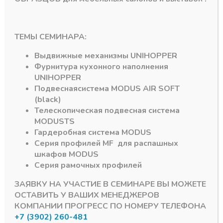
ТЕМЫ СЕМИНАРА:
ss 16/18*1220мм
Панели МДФ Kastamonu EVOgloss 16/18*1220мм
Панели МДФ Kastamonu EVOglos
Выдвижные механизмы
UNIHOPPER
Панель EvoGloss
Панель EvoGloss
Фурнитура кухонного наполнения
МДФ 16*1220*2800
МДФ 18*1220*2800
Р729 Новый-серый
Р218 Матрица
UNIHOPPER
мат
Жемчужная
Подвесная
система
MODUS AIR SOFT
В наличии
В наличии лишь 1
(black)
8652,00
₽
12566,00
₽
Телескопическая подвесная система
MODUS
TS
Артикул:
EvoGloss 16мм
Артикул:
EvoGloss 18мм
Гардеробная система
MODUS
(Р729)
Р218
Серия профилей
MF
для распашных
шкафов
MODUS
Серия рамочных профилей
ЗАЯВКУ НА УЧАСТИЕ В СЕМИНАРЕ ВЫ МОЖЕТЕ
ОСТАВИТЬ У ВАШИХ МЕНЕДЖЕРОВ
КОМПАНИИ ПРОГРЕСС ПО НОМЕРУ ТЕЛЕФОНА
+7 (3902) 260-481