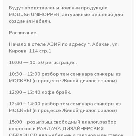
Количество
-
+
Будут представлены новинки продукции
В корзину
товара
MODUS
и
UNIHOPPER
, актуальные решения для
Панель
создания мебели.
EvoGloss
Артикул:
EvoGloss 18мм (Р102)
МДФ
Расписание:
Категория:
Панели МДФ Kastamonu EVOgloss
18*1220*2800
16/18*1220мм
Р102/605
Начало в отеле АЗИЯ по адресу г. Абакан, ул.
КРЕМ
Кирова, 114 стр.1
глянец
10:00 — 10: 30 регистрация.
10:30 – 12:00 разбор тем семинара спикеры из
Похожие товары
МОСКВЫ (в процессе Живой диалог с залом)
12:00 – 12:40 кофе брэйк.
12:40 – 14:00 разбор тем семинара спикеры из
МОСКВЫ (в процессе Живой диалог с залом)
15:00 – розыгрыш,свободный диалог,разбор
вопросов и РАЗДАЧА ДИЗАЙНЕРСКИХ
ОБРАЗЦОВ для мебельных салонов и выставок .