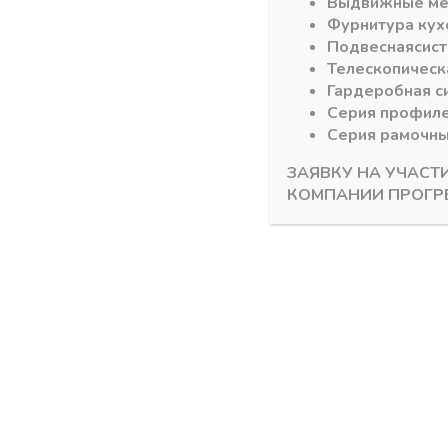
Выдвижные м
Фурнитура кух
Похожие товары
Подвесная
сис
Телескопическ
Гардеробная с
Серия профил
Серия рамочн
ЗАЯВКУ НА УЧАСТ
КОМПАНИИ ПРОГР
Панели МДФ Kastamonu EVOgloss 8/10*1220мм
Панели МДФ 