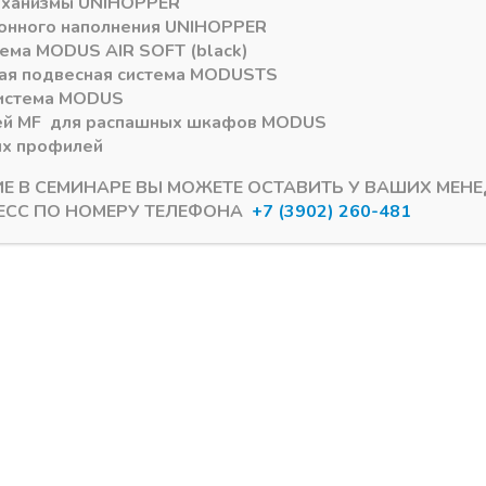
еханизмы
UNIHOPPER
онного наполнения
UNIHOPPER
тема
MODUS AIR SOFT (black)
ая подвесная система
MODUS
TS
истема
MODUS
ей
MF
для распашных шкафов
MODUS
ых профилей
ИЕ В СЕМИНАРЕ ВЫ МОЖЕТЕ ОСТАВИТЬ У ВАШИХ МЕН
ЕСС ПО НОМЕРУ ТЕЛЕФОНА
+7 (3902) 260-481
Kastamonu EVOgloss 8/10*1220мм
Панели МДФ Kastamonu EVOglos