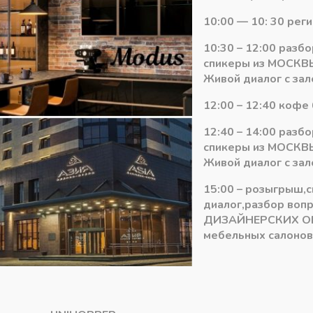
Количество
-
+
В ко
10:00 — 10: 30 рег
товара
Панель
10:30 – 12:00 разб
EvoGloss
Артикул:
EvoGloss 8мм (Р108/62
спикеры из МОСКВЫ
МДФ
Категория:
Панели МДФ Kasta
Живой диалог с зал
8*1220*2800
Р108/620
12:00 – 12:40 кофе 
Коричневый
12:40 – 14:00 разб
глянец
спикеры из МОСКВЫ
Живой диалог с зал
15:00 – розыгрыш,
диалог,разбор воп
ДИЗАЙНЕРСКИХ О
мебельных салонов 