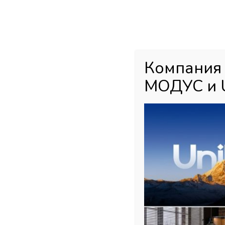
Каталог товаров
Главная
М
Компания
МОДУС и 
Главная страница
»
Магазин
»
Kastamonu EVOgloss МДФ панели