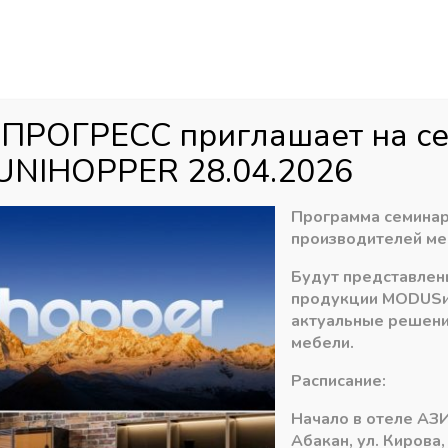
Аб
ул
агазин
Распродажа
Доставка
Акци
 ПРОГРЕСС приглашает на с
UNIHOPPER 28.04.2026
»
Панели МДФ Kastamonu EVOgloss 8/10*1220мм
»
Панель EvoGlo
Программа семинар
производителей ме
Будут представлен
Панель EvoGloss
продукции
MODUS
Коричневый глян
актуальные решени
мебели.
7931,00
₽
Расписание:
В наличии
Начало в отеле АЗИ
Абакан, ул. Кирова,