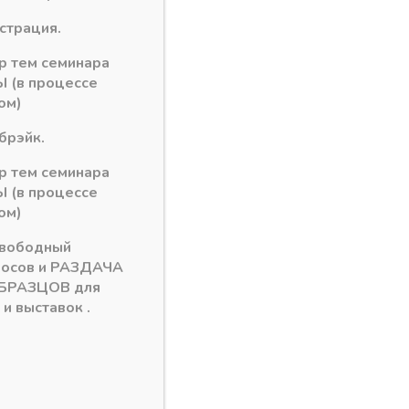
рзину
истрация.
ор тем семинара
0)
 (в процессе
monu EVOgloss 8/10*1220мм
ом)
брэйк.
ор тем семинара
 (в процессе
ом)
свободный
росов и РАЗДАЧА
БРАЗЦОВ для
и выставок .