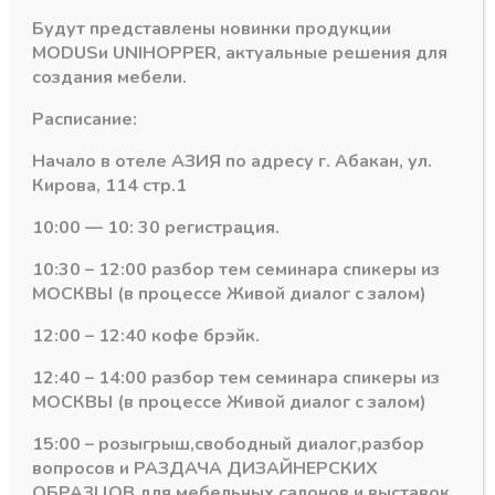
Количество
-
+
Будут представлены новинки продукции
В корзину
товара
MODUS
и
UNIHOPPER
, актуальные решения для
Петля
создания мебели.
110
Артикул:
17299
гр.DTC
Расписание:
Категория:
Петли с доводчиком
CLICK-
ON
Начало в отеле АЗИЯ по адресу г. Абакан, ул.
PIVOTSTAR
Кирова, 114 стр.1
52мм
вкладная
10:00 — 10: 30 регистрация.
б/
Похожие товары
10:30 – 12:00 разбор тем семинара спикеры из
планки
МОСКВЫ (в процессе Живой диалог с залом)
12:00 – 12:40 кофе брэйк.
12:40 – 14:00 разбор тем семинара спикеры из
МОСКВЫ (в процессе Живой диалог с залом)
15:00 – розыгрыш,свободный диалог,разбор
вопросов и РАЗДАЧА ДИЗАЙНЕРСКИХ
ОБРАЗЦОВ для мебельных салонов и выставок .