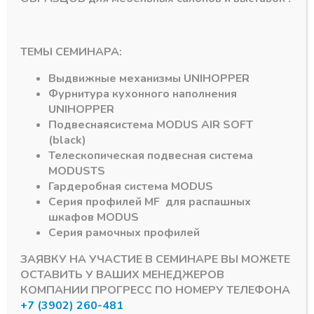
ТЕМЫ СЕМИНАРА:
Петли с доводчиком
Петли с доводчиком
Планка для петли
Планка для петли
Выдвижные механизмы
UNIHOPPER
Н-0 Anyway 3 D , DTC
Н-2 DTC PIVOT PRO
Фурнитура кухонного наполнения
PIVOTSTAR
для петли 45 гр. и 90
гр.
UNIHOPPER
В наличии
Подвесная
система
MODUS AIR SOFT
В наличии
35,70
₽
(black)
17,14
₽
Артикул:
20219
Телескопическая подвесная система
Артикул:
15371
MODUS
TS
Гардеробная система
MODUS
Серия профилей
MF
для распашных
шкафов
MODUS
Серия рамочных профилей
ЗАЯВКУ НА УЧАСТИЕ В СЕМИНАРЕ ВЫ МОЖЕТЕ
ОСТАВИТЬ У ВАШИХ МЕНЕДЖЕРОВ
КОМПАНИИ ПРОГРЕСС ПО НОМЕРУ ТЕЛЕФОНА
+7 (3902) 260-481