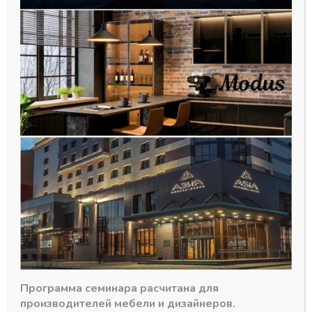
Петля 110 гр.DTC CLICK-ON
PIVOTSTAR 52мм вкладная б/
планки
170,98
₽
Программа семинара расчитана для
В наличии
производителей мебели и дизайнеров.