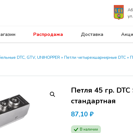
Аб
ул
агазин
Распродажа
Доставка
Акци
 ПРОГРЕСС приглашает на с
UNIHOPPER 28.04.2026
бельные DTC, GTV, UNIHOPPER
»
Петли четырехшарнирные DTC
»
П
Программа семинар
производителей ме
Будут представлен
Петля 45 гр. DTC
продукции
MODUS
актуальные решени
стандартная
мебели.
87,10
Расписание:
₽
Начало в отеле АЗИ
В наличии
Абакан, ул. Кирова,