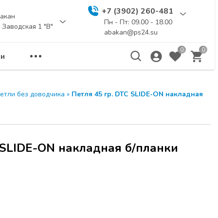
+7 (3902) 260-481
акан
Пн - Пт: 09.00 - 18.00
. Заводская 1 "В"
abakan@ps24.su
0
0
и
еминар
ЗАКРЫТЬ
етли без доводчика
»
Петля 45 гр. DTC SLIDE-ON накладная
а расчитана для
бели и дизайнеров.
ы новинки
 SLIDE-ON накладная б/планки
и
UNIHOPPER
,
я для создания
Я по адресу г.
 114 стр.1