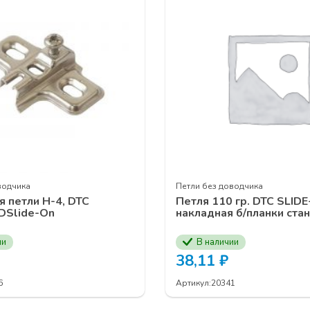
еханизмы
UNIHOPPER
онного наполнения
UNIHOPPER
тема
MODUS AIR SOFT (black)
ая подвесная система
MODUS
TS
истема
MODUS
ей
MF
для распашных шкафов
MODUS
ых профилей
ИЕ В СЕМИНАРЕ ВЫ МОЖЕТЕ ОСТАВИТЬ У ВАШИХ МЕН
ЕСС ПО НОМЕРУ ТЕЛЕФОНА
+7 (3902) 260-481
водчика
Петли без доводчика
я петли Н-4, DTC
Петля 110 гр. DTC SLID
Slide-On
накладная б/планки ста
ии
В наличии
38,11
₽
6
Артикул:
20341