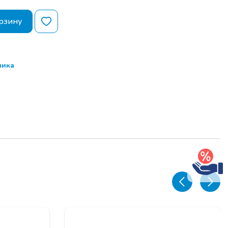
истрация.
рзину
ор тем семинара
 (в процессе
ом)
ика
брэйк.
ор тем семинара
 (в процессе
ом)
свободный
росов и РАЗДАЧА
БРАЗЦОВ для
и выставок .