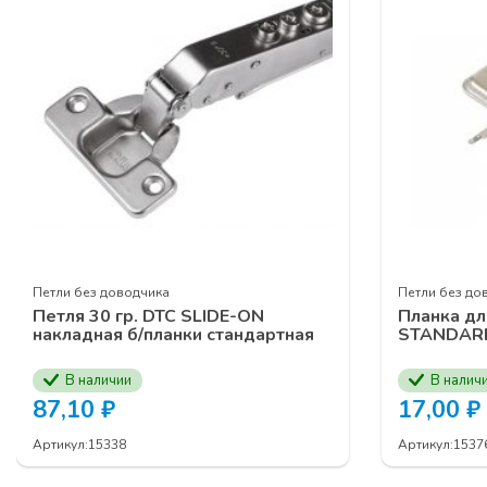
Выдвижные м
Фурнитура кух
Подвесная
сис
Телескопическ
Гардеробная с
Серия профил
Серия рамочн
ЗАЯВКУ НА УЧАСТ
КОМПАНИИ ПРОГР
Петли без доводчика
Петли без до
Петля 30 гр. DTC SLIDE-ON
Планка дл
накладная б/планки стандартная
STANDARD
В наличии
В налич
87,10
₽
17,00
₽
Артикул:
15338
Артикул:
1537