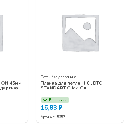
ЕДЖЕРОВ
Петли без доводчика
E-ON 45мм
Планка для петли Н-0 , DTC
ндартная
STANDART Click-On
В наличии
16,83
₽
Артикул:
15357