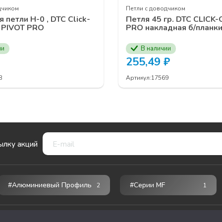
дчиком
Петли с доводчиком
 петли Н-0 , DTC Click-
Петля 45 гр. DTC CLICK
 PIVOT PRO
PRO накладная б/планк
ии
В наличии
255,49
₽
8
Артикул:
17569
ылку акций
#Алюминиевый Профиль
#серии MF
2
1