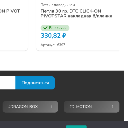
Петли с доводчиком
-ON PIVOT
Петля 30 гр. DTC CLICK-ON
и
PIVOTSTAR накладная б/планки
В наличии
330,82
₽
Артикул:
16397
#DRAGON-BOX
#D-MOTION
1
1