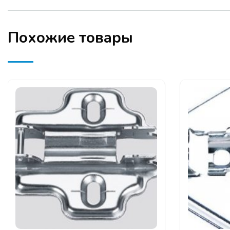
Выдвижные м
Фурнитура кух
Подвесная
сис
Похожие товары
Телескопическ
Гардеробная с
Серия профил
Серия рамочн
ЗАЯВКУ НА УЧАСТ
КОМПАНИИ ПРОГР