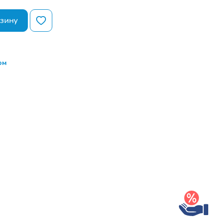
истрация.
рзину
ор тем семинара
 (в процессе
ом)
ом
брэйк.
ор тем семинара
 (в процессе
ом)
свободный
росов и РАЗДАЧА
БРАЗЦОВ для
и выставок .