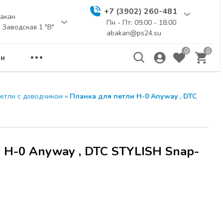
+7 (3902) 260-481
акан
Пн - Пт: 09.00 - 18.00
. Заводская 1 "В"
abakan@ps24.su
0
0
и
еминар
ЗАКРЫТЬ
етли с доводчиком
»
Планка для петли Н-0 Anyway , DTC
а расчитана для
бели и дизайнеров.
ы новинки
 Н-0 Anyway , DTC STYLISH Snap-
и
UNIHOPPER
,
я для создания
Я по адресу г.
 114 стр.1