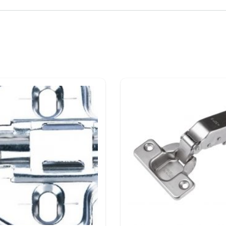
еханизмы
UNIHOPPER
онного наполнения
UNIHOPPER
тема
MODUS AIR SOFT (black)
ая подвесная система
MODUS
TS
истема
MODUS
ей
MF
для распашных шкафов
MODUS
ых профилей
ИЕ В СЕМИНАРЕ ВЫ МОЖЕТЕ ОСТАВИТЬ У ВАШИХ МЕН
ЕСС ПО НОМЕРУ ТЕЛЕФОНА
+7 (3902) 260-481