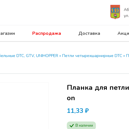
Аб
ул
агазин
Распродажа
Доставка
Акци
 ПРОГРЕСС приглашает на с
UNIHOPPER 28.04.2026
бельные DTC, GTV, UNIHOPPER
»
Петли четырехшарнирные DTC
»
П
Программа семинар
производителей ме
Будут представлен
Планка для петли
продукции
MODUS
актуальные решени
on
мебели.
11,33
Расписание:
₽
Начало в отеле АЗИ
В наличии
Абакан, ул. Кирова,