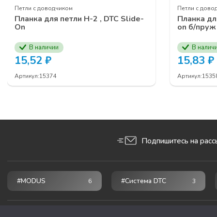
Петли с доводчиком
Петли с дово
Планка для петли Н-2 , DTC Slide-
Планка для
On
on б/пруж
В наличии
В налич
15,52
₽
15,83
₽
Артикул:
15374
Артикул:
1535
Подпишитесь на расс
#MODUS
#Система DTC
6
3