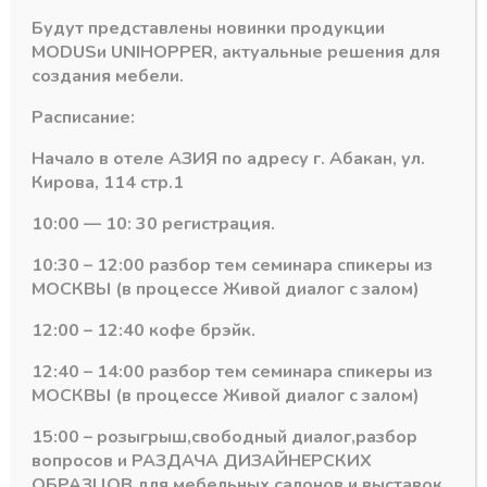
противоосколочная
Будут представлены новинки продукции
0,9*100м
MODUS
и
UNIHOPPER
, актуальные решения для
(100
создания мебели.
микрон)
Похожие товары
Расписание:
Начало в отеле АЗИЯ по адресу г. Абакан, ул.
Кирова, 114 стр.1
10:00 — 10: 30 регистрация.
10:30 – 12:00 разбор тем семинара спикеры из
МОСКВЫ (в процессе Живой диалог с залом)
12:00 – 12:40 кофе брэйк.
12:40 – 14:00 разбор тем семинара спикеры из
МОСКВЫ (в процессе Живой диалог с залом)
15:00 – розыгрыш,свободный диалог,разбор
Фурнитура для шкафов-купе
Фурнитура для шкафов-купе
MODUS М2
Ролики
вопросов и РАЗДАЧА ДИЗАЙНЕРСКИХ
Комплект стяжек-
СИММЕТРИЧНЫЕ
ОБРАЗЦОВ для мебельных салонов и выставок .