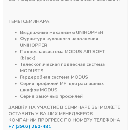
выпрямителей,
Mebax R2
высота двери
усиленные (макс
1000мм —
нагрузка 40кг
2300мм,врезной
подшипник в металл
ТЕМЫ СЕМИНАРА:
обойме!корпус
В наличии
1,5мм)
1052,00
₽
Выдвижные механизмы
UNIHOPPER
В наличии
Фурнитура кухонного наполнения
Артикул:
М2
242,00
₽
UNIHOPPER
Артикул:
CH-01 ЭКОНОМ
Подвесная
система
MODUS AIR SOFT
Усил. Cим
(black)
Телескопическая подвесная система
MODUS
TS
Гардеробная система
MODUS
Серия профилей
MF
для распашных
шкафов
MODUS
Серия рамочных профилей
ЗАЯВКУ НА УЧАСТИЕ В СЕМИНАРЕ ВЫ МОЖЕТЕ
Подпишитесь на рассылку акций
ОСТАВИТЬ У ВАШИХ МЕНЕДЖЕРОВ
КОМПАНИИ ПРОГРЕСС ПО НОМЕРУ ТЕЛЕФОНА
+7 (3902) 260-481