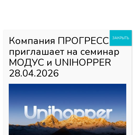
0
0
Каталог товаров
Главная страница
»
Магазин
»
Алюминий для Шкафов-Купе
Компания ПРОГРЕСС
ЗАКРЫТЬ
»
Фурнитура для шкафов-купе
»
Пленка для зеркал
приглашает на семинар
противоосколочная 0,9*100м (100 микрон)
МОДУС и UNIHOPPER
28.04.2026