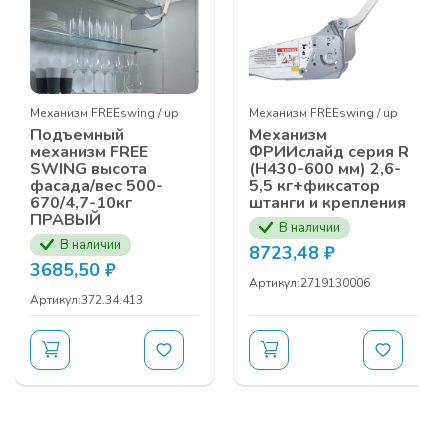
ТЕМЫ СЕМИНАРА:
Выдвижные механизмы
UNIHOPPER
Механизм FREEswing / up
Механизм FREEswing / up
Фурнитура кухонного наполнения
Подъемный
Механизм
механизм FREE
ФРИИслайд серия R
UNIHOPPER
SWING высота
(Н430-600 мм) 2,6-
Подвесная
система
MODUS AIR SOFT
фасада/вес 500-
5,5 кг+фиксатор
(black)
670/4,7-10кг
штанги и крепления
ПРАВЫЙ
Телескопическая подвесная система
В наличии
MODUS
TS
В наличии
8723,48
₽
Гардеробная система
MODUS
3685,50
₽
Артикул:
2719130006
Серия профилей
MF
для распашных
Артикул:
372.34.413
шкафов
MODUS
Серия рамочных профилей
ЗАЯВКУ НА УЧАСТИЕ В СЕМИНАРЕ ВЫ МОЖЕТЕ
ОСТАВИТЬ У ВАШИХ МЕНЕДЖЕРОВ
КОМПАНИИ ПРОГРЕСС ПО НОМЕРУ ТЕЛЕФОНА
+7 (3902) 260-481