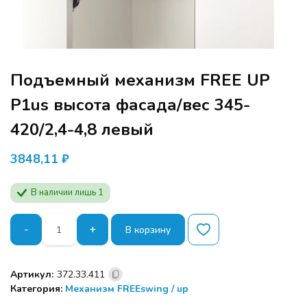
Подъемный механизм FREE UP
P1us высота фасада/вес 345-
420/2,4-4,8 левый
3848,11
₽
В наличии лишь 1
Количество
-
+
В корзину
товара
Подъемный
механизм
Артикул:
372.33.411
FREE
Программа семинара расчитана для
Категория:
Механизм FREEswing / up
UP
производителей мебели и дизайнеров.
P1us