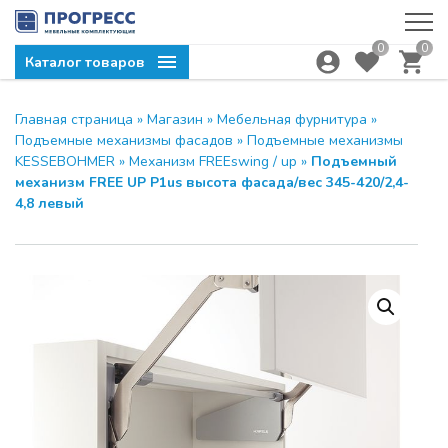
0
0
Каталог товаров
Главная страница
»
Магазин
»
Мебельная фурнитура
»
Компания ПРОГРЕСС
ЗАКРЫТЬ
Подъемные механизмы фасадов
»
Подъемные механизмы
приглашает на семинар
KESSEBOHMER
»
Механизм FREEswing / up
»
Подъемный
механизм FREE UP P1us высота фасада/вес 345-420/2,4-
МОДУС и UNIHOPPER
4,8 левый
28.04.2026