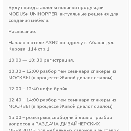
нижних
Будут представлены новинки продукции
баз,
MODUS
и
UNIHOPPER
, актуальные решения для
длина
Похожие товары
4,0м
создания мебели.
цвет:
Расписание:
ЛАТУНЬ
Начало в отеле АЗИЯ по адресу г. Абакан, ул.
Кирова, 114 стр.1
10:00 — 10: 30 регистрация.
10:30 – 12:00 разбор тем семинара спикеры из
МОСКВЫ (в процессе Живой диалог с залом)
12:00 – 12:40 кофе брэйк.
12:40 – 14:00 разбор тем семинара спикеры из
DUS
Профиль С ПОДСВЕТКОЙ MODUS
Профиль С ПОДСВЕТКОЙ MODUS
МОСКВЫ (в процессе Живой диалог с залом)
Мебельная ручка
Профиль с
врезная с
ПОДСВЕТКОЙ
ОДНОСТОРОННЕЙ
MODUS «С» для
15:00 – розыгрыш,свободный диалог,разбор
ПОДСВЕТКОЙ
нижних баз, длина
вопросов и РАЗДАЧА ДИЗАЙНЕРСКИХ
Серебро А00
4,0м цвет: ЧЁРНЫЙ
ОБРАЗЦОВ для мебельных салонов и выставок .