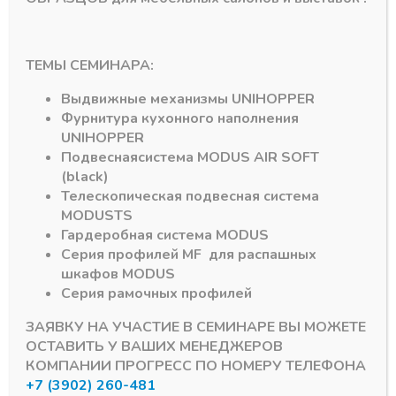
MODUS для верхних
БРАШ
баз длина 4,0м
В наличии
В наличии лишь 1
3074,45
₽
1957,00
₽
ТЕМЫ СЕМИНАРА:
Артикул:
КВ95 А25
Артикул:
КВ97-А00
Выдвижные механизмы
UNIHOPPER
Фурнитура кухонного наполнения
UNIHOPPER
Подвесная
система
MODUS AIR SOFT
(black)
Телескопическая подвесная система
MODUS
TS
Гардеробная система
MODUS
Серия профилей
MF
для распашных
Подпишитесь на рассылку акций
шкафов
MODUS
Серия рамочных профилей
ЗАЯВКУ НА УЧАСТИЕ В СЕМИНАРЕ ВЫ МОЖЕТЕ
ОСТАВИТЬ У ВАШИХ МЕНЕДЖЕРОВ
КОМПАНИИ ПРОГРЕСС ПО НОМЕРУ ТЕЛЕФОНА
#MODUS
6
#Система DTC
3
+7 (3902) 260-481