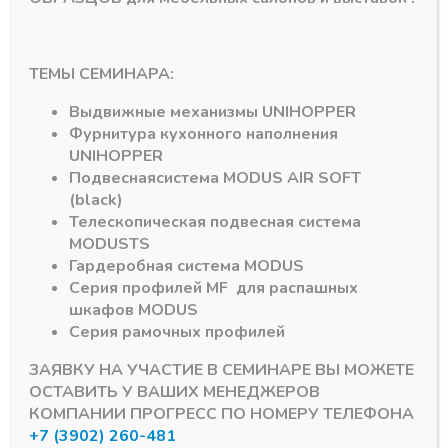
ЧЕРНЫЙ БРАШ
В наличии
RAUM 5,4м
755,93
₽
В наличии
Артикул:
3092,25
₽
ТЕМЫ СЕМИНАРА:
Артикул:
Выдвижные механизмы
UNIHOPPER
Фурнитура кухонного наполнения
UNIHOPPER
Подвесная
система
MODUS AIR SOFT
(black)
Телескопическая подвесная система
MODUS
TS
Гардеробная система
MODUS
Подпишитесь на рассылку акций
Серия профилей
MF
для распашных
шкафов
MODUS
Серия рамочных профилей
ЗАЯВКУ НА УЧАСТИЕ В СЕМИНАРЕ ВЫ МОЖЕТЕ
ОСТАВИТЬ У ВАШИХ МЕНЕДЖЕРОВ
#MODUS
6
#Система DTC
3
КОМПАНИИ ПРОГРЕСС ПО НОМЕРУ ТЕЛЕФОНА
+7 (3902) 260-481