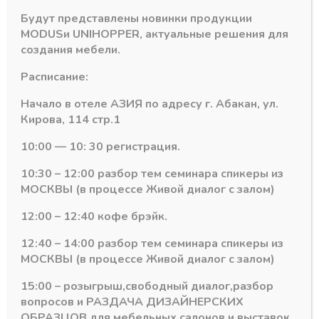
ЧЕРНЫЙ
Будут представлены новинки продукции
БРАШ
MODUS
и
UNIHOPPER
, актуальные решения для
5,4м
создания мебели.
Похожие товары
Расписание:
Начало в отеле АЗИЯ по адресу г. Абакан, ул.
Кирова, 114 стр.1
10:00 — 10: 30 регистрация.
10:30 – 12:00 разбор тем семинара спикеры из
МОСКВЫ (в процессе Живой диалог с залом)
12:00 – 12:40 кофе брэйк.
12:40 – 14:00 разбор тем семинара спикеры из
МОСКВЫ (в процессе Живой диалог с залом)
Черный браш (А25)
Черный браш (А25)
Горизонтальны
Ручка
15:00 – розыгрыш,свободный диалог,разбор
нижний профиль 220
асимметричный
вопросов и РАЗДАЧА ДИЗАЙНЕРСКИХ
ЧЕРНЫЙ БРАШ 5,8м
профиль 161
ОБРАЗЦОВ для мебельных салонов и выставок .