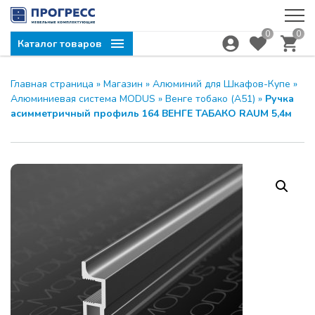
0
0
Каталог товаров
Главная страница
»
Магазин
»
Алюминий для Шкафов-Купе
»
Алюминиевая система MODUS
»
Венге тобако (А51)
»
Ручка асимметричный профиль 164 ВЕНГЕ ТАБАКО
RAUM 5,4м