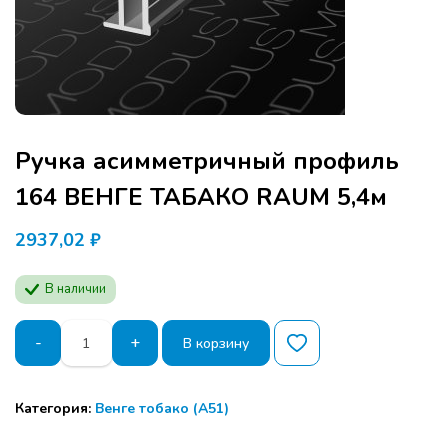
Ручка асимметричный профиль
164 ВЕНГЕ ТАБАКО RAUM 5,4м
2937,02
₽
В наличии
Количество
-
+
В корзину
товара
Ручка
Программа семинара расчитана для
асимметричный
Категория:
Венге тобако (А51)
производителей мебели и дизайнеров.
профиль