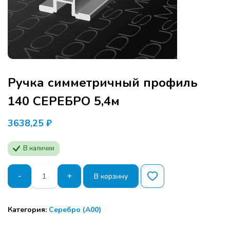
Ручка симметричный профиль
140 СЕРЕБРО 5,4м
3638,25
₽
В наличии
Количество
-
+
В корзину
товара
Ручка
симметричный
Категория:
Серебро (А00)
Программа семинара расчитана для
профиль
производителей мебели и дизайнеров.
140