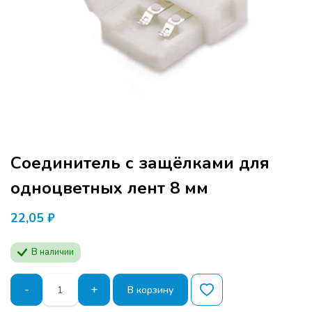
Соединитель с защёлками для
одноцветных лент 8 мм
22,05
₽
В наличии
Количество
Программа семинара расчитана для
-
+
В корзину
товара
производителей мебели и дизайнеров.
Соединитель