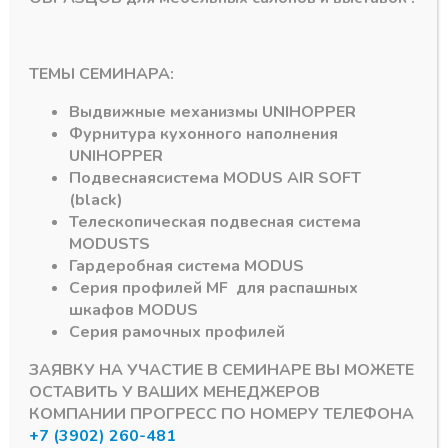
ТЕМЫ СЕМИНАРА:
Выдвижные механизмы
UNIHOPPER
Фурнитура кухонного наполнения
Подпишитесь на рассылку акций
UNIHOPPER
Подвесная
система
MODUS AIR SOFT
(black)
Телескопическая подвесная система
MODUS
TS
Гардеробная система
MODUS
#MODUS
6
#Система DTC
3
Серия профилей
MF
для распашных
шкафов
MODUS
Серия рамочных профилей
#Алюминиевый Профиль
2
#серии MF
1
ЗАЯВКУ НА УЧАСТИЕ В СЕМИНАРЕ ВЫ МОЖЕТЕ
ОСТАВИТЬ У ВАШИХ МЕНЕДЖЕРОВ
#DRAGON-BOX
1
#D-MOTION
1
КОМПАНИИ ПРОГРЕСС ПО НОМЕРУ ТЕЛЕФОНА
+7 (3902) 260-481
Мы используем куки для наилучшего представления