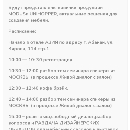
Будут представлены новинки продукции
MODUS
и
UNIHOPPER
, актуальные решения для
создания мебели.
Расписание:
Начало в отеле АЗИЯ по адресу г. Абакан, ул.
Кирова, 114 стр.1
10:00 — 10: 30 регистрация.
Led Cristal
Led Cristal
10:30 – 12:00 разбор тем семинара спикеры из
Светодиодная лента
Светодиодная лента
МОСКВЫ (в процессе Живой диалог с залом)
LC Premium IP20
LC Premium IP20
5050/60 LED (12
2835/60 LED (12
Теплый белый)
Холодный белый)
12:00 – 12:40 кофе брэйк.
Wt/m:14,4 (5м)
Wt/m:4,8 (5м)
12:40 – 14:00 разбор тем семинара спикеры из
В наличии
В наличии
МОСКВЫ (в процессе Живой диалог с залом)
635,83
₽
210,68
₽
15:00 – розыгрыш,свободный диалог,разбор
Артикул:
LR4-WW60
Артикул:
LR1-CW
вопросов и РАЗДАЧА ДИЗАЙНЕРСКИХ
ОБРАЗЦОВ для мебельных салонов и выставок .