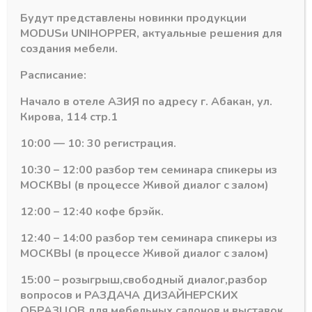
Артикул:
16517
ST
Будут представлены новинки продукции
Категория:
TOP STAY ST гармошка
medium
MODUS
и
UNIHOPPER
, актуальные решения для
(h-
создания мебели.
880-
959
Расписание:
,
5,2-
Похожие товары
Начало в отеле АЗИЯ по адресу г. Абакан, ул.
8,8
Кирова, 114 стр.1
кг)
10:00 — 10: 30 регистрация.
загл.серые
(крепл
10:30 – 12:00 разбор тем семинара спикеры из
к
МОСКВЫ (в процессе Живой диалог с залом)
фасаду
+
12:00 – 12:40 кофе брэйк.
2
центр.
12:40 – 14:00 разбор тем семинара спикеры из
+
МОСКВЫ (в процессе Живой диалог с залом)
2
кор
15:00 – розыгрыш,свободный диалог,разбор
петли
вопросов и РАЗДАЧА ДИЗАЙНЕРСКИХ
18мм
ОБРАЗЦОВ для мебельных салонов и выставок .
TOP STAY ST гармошка
TOP STAY ST гармошка