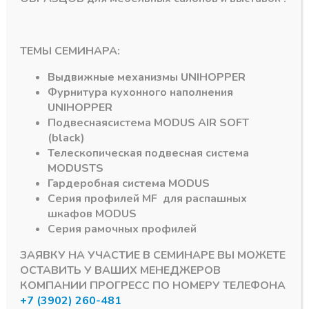
TOP STAY STstrong
TOP STAY ST medium
(h-800-879; 9,5-
(h-730-799 , 6,3-
16,5кг) загл.серые
10,6кг) загл.серый
(крепл к фасаду + 2
(крепл к фасаду + 2
ТЕМЫ СЕМИНАРА:
центр. + 2 корп
центр. + 2 кор петли
петли 18мм)
18мм
Выдвижные механизмы
UNIHOPPER
В наличии
В наличии
Фурнитура кухонного наполнения
8534,66
₽
9850,00
₽
UNIHOPPER
Подвесная
система
MODUS AIR SOFT
Артикул:
16516
Артикул:
16513
(black)
Телескопическая подвесная система
MODUS
TS
Гардеробная система
MODUS
Серия профилей
MF
для распашных
шкафов
MODUS
Серия рамочных профилей
ЗАЯВКУ НА УЧАСТИЕ В СЕМИНАРЕ ВЫ МОЖЕТЕ
Подпишитесь на рассылку акций
ОСТАВИТЬ У ВАШИХ МЕНЕДЖЕРОВ
КОМПАНИИ ПРОГРЕСС ПО НОМЕРУ ТЕЛЕФОНА
+7 (3902) 260-481