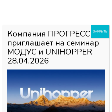
0
0
Каталог товаров
Главная страница
»
Магазин
»
Раздвижные и подвесные
Компания ПРОГРЕСС
ЗАКРЫТЬ
системы
»
Телескопическая система MODUS
»
TS102
приглашает на семинар
Профиль горизонтальный L=3000 , чёрный А26
МОДУС и UNIHOPPER
28.04.2026