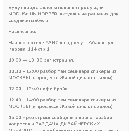
Похожие товары
Будут представлены новинки продукции
MODUS
и
UNIHOPPER
, актуальные решения для
создания мебели.
Расписание:
Начало в отеле АЗИЯ по адресу г. Абакан, ул.
Кирова, 114 стр.1
10:00 — 10: 30 регистрация.
10:30 – 12:00 разбор тем семинара спикеры из
МОСКВЫ (в процессе Живой диалог с залом)
12:00 – 12:40 кофе брэйк.
US
Телескопическая система MODUS
Телескопическая система MODUS
TS105 Профиль
Комплект для
12:40 – 14:00 разбор тем семинара спикеры из
разделительный
фиксированной
МОСКВЫ (в процессе Живой диалог с залом)
L=6000 , чёрный А26
двери для ТС (с
роликами)
В наличии
15:00 – розыгрыш,свободный диалог,разбор
В наличии
2098,69
₽
вопросов и РАЗДАЧА ДИЗАЙНЕРСКИХ
2041,00
₽
ОБРАЗЦОВ для мебельных салонов и выставок .