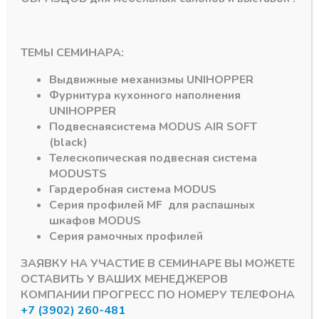
Артикул:
TS105
Артикул:
ТЕМЫ СЕМИНАРА:
Выдвижные механизмы
UNIHOPPER
Фурнитура кухонного наполнения
UNIHOPPER
Подвесная
система
MODUS AIR SOFT
(black)
Подпишитесь на рассылку акций
Телескопическая подвесная система
MODUS
TS
Гардеробная система
MODUS
Серия профилей
MF
для распашных
шкафов
MODUS
Серия рамочных профилей
#MODUS
6
#Система DTC
3
ЗАЯВКУ НА УЧАСТИЕ В СЕМИНАРЕ ВЫ МОЖЕТЕ
ОСТАВИТЬ У ВАШИХ МЕНЕДЖЕРОВ
#Алюминиевый Профиль
2
#серии MF
1
КОМПАНИИ ПРОГРЕСС ПО НОМЕРУ ТЕЛЕФОНА
+7 (3902) 260-481